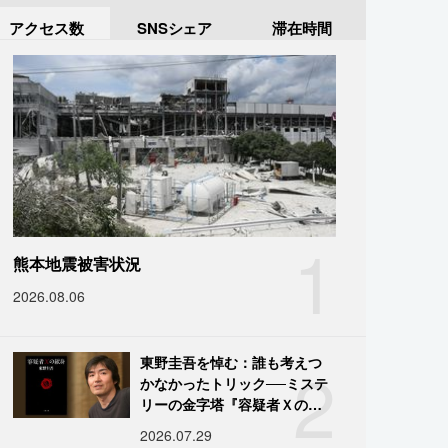
アクセス数
SNSシェア
滞在時間
1
熊本地震被害状況
2026.08.06
2
東野圭吾を悼む：誰も考えつ
かなかったトリック──ミステ
リーの金字塔『容疑者Ｘの献
身』の舞台裏
2026.07.29