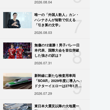
2026.08.04
7
唯一の「外国人歌人」カン・
ハンナさんが短歌で伝える
「引き算の文学」
2026.08.03
8
無傷の12連勝！男子バレー日
本代表、国際大会を首位突破
した強さの訳は？
2026.07.31
9
新幹線に新たな検査用車両
「SOAR」2029年度に導入へ :
ドクターイエローは27年1月に
引退
2026.07.29
東日本大震災以降の大地震一