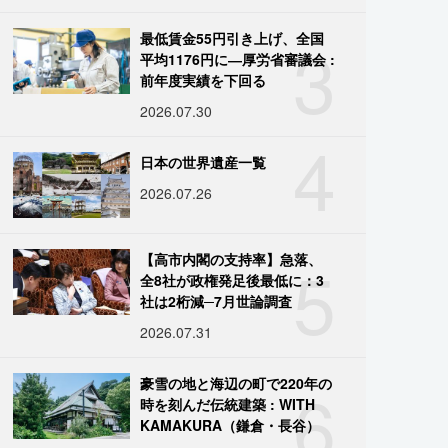
3
最低賃金55円引き上げ、全国
平均1176円に―厚労省審議会 :
前年度実績を下回る
2026.07.30
4
日本の世界遺産一覧
2026.07.26
5
【高市内閣の支持率】急落、
全8社が政権発足後最低に：3
社は2桁減─7月世論調査
2026.07.31
6
豪雪の地と海辺の町で220年の
時を刻んだ伝統建築 : WITH
KAMAKURA（鎌倉・長谷）