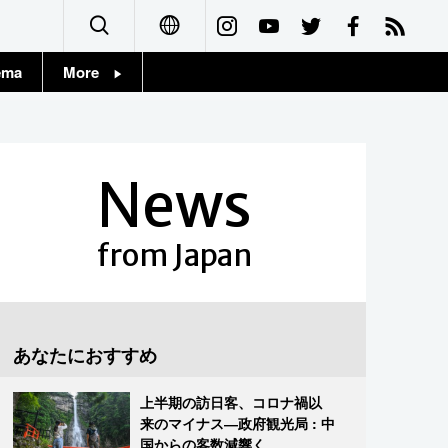
ema
More
English
Topics
简体字
Images
News
繁體字
People
Français
from Japan
東京
Español
お知らせ
العربية
あなたにおすすめ
Русский
上半期の訪日客、コロナ禍以
来のマイナス―政府観光局 : 中
国からの客数減響く