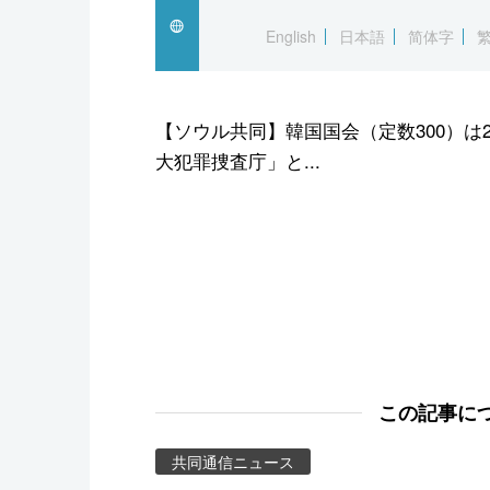
スポーツ・東京2020
English
日本語
简体字
【ソウル共同】韓国国会（定数300）は
大犯罪捜査庁」と...
この記事に
共同通信ニュース