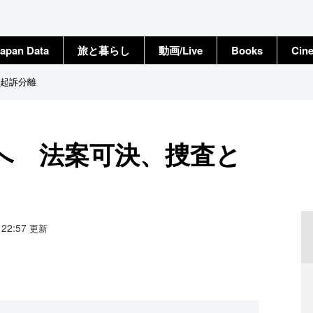
apan Data
旅と暮らし
動画/Live
Books
Cin
起訴分離
へ 法案可決、捜査と
6 22:57
更新