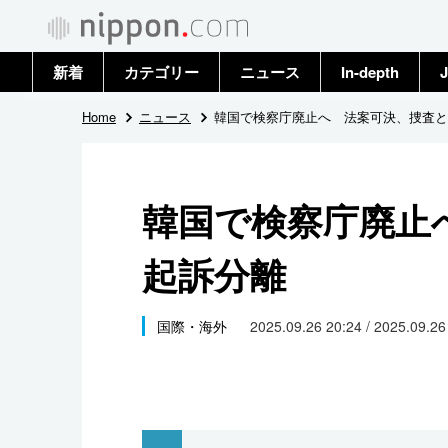
新着
カテゴリー
ニュース
In-depth
J
政治・外交
トップ
Home
ニュース
韓国で検察庁廃止へ 法案可決、捜査と
経済・ビジネス
アーカイブ
韓国で検察庁廃止
国際
起訴分離
社会
文化
国際・海外
2025.09.26 20:24 / 2025.09.2
科学・技術
暮らし