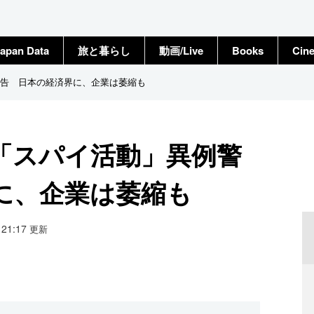
apan Data
旅と暮らし
動画/Live
Books
Cin
告 日本の経済界に、企業は萎縮も
「スパイ活動」異例警
に、企業は萎縮も
6 21:17
更新