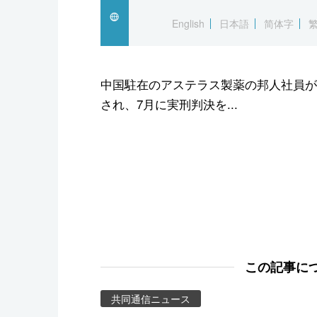
スポーツ・東京2020
English
日本語
简体字
中国駐在のアステラス製薬の邦人社員が
され、7月に実刑判決を...
この記事に
共同通信ニュース