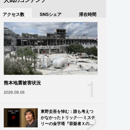
人気のコンテンツ
アクセス数
SNSシェア
滞在時間
1
熊本地震被害状況
2026.08.06
2
東野圭吾を悼む：誰も考えつ
かなかったトリック──ミステ
リーの金字塔『容疑者Ｘの献
身』の舞台裏