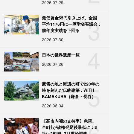
2026.07.29
3
最低賃金55円引き上げ、全国
平均1176円に―厚労省審議会 :
前年度実績を下回る
2026.07.30
4
日本の世界遺産一覧
2026.07.26
5
豪雪の地と海辺の町で220年の
時を刻んだ伝統建築 : WITH
KAMAKURA（鎌倉・長谷）
2026.08.04
6
【高市内閣の支持率】急落、
全8社が政権発足後最低に：3
社は2桁減─7月世論調査