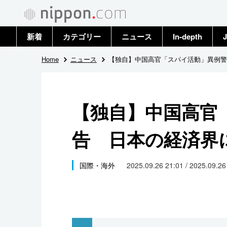
新着
カテゴリー
ニュース
In-depth
J
政治・外交
トップ
Home
ニュース
【独自】中国高官「スパイ活動」異例警
経済・ビジネス
アーカイブ
【独自】中国高官
国際
告 日本の経済界
社会
文化
国際・海外
2025.09.26 21:01 / 2025.09.2
科学・技術
暮らし