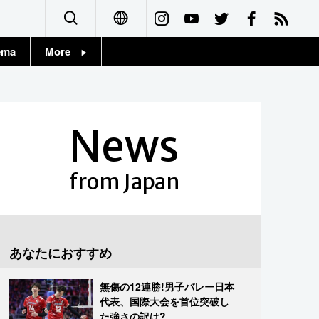
ema
More
English
Topics
简体字
Images
News
繁體字
People
Français
from Japan
東京
Español
お知らせ
العربية
あなたにおすすめ
Русский
無傷の12連勝!男子バレー日本
代表、国際大会を首位突破し
た強さの訳は?