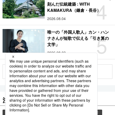
4
刻んだ伝統建築 : WITH
KAMAKURA（鎌倉・長谷）
2026.08.04
唯一の「外国人歌人」カン・ハン
5
ナさんが短歌で伝える「引き算の
文学」
2026.08.03
もっと見る
注目のキーワード
共同通信ニュース
観光
気象・災害
災害