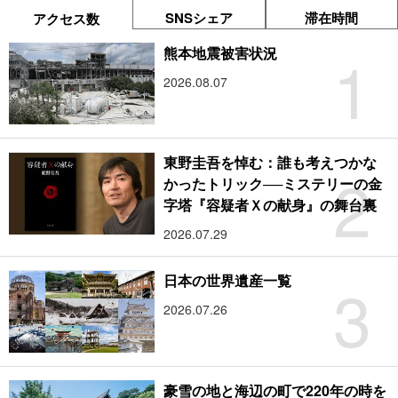
SNSシェア
滞在時間
アクセス数
1
熊本地震被害状況
2026.08.07
東野圭吾を悼む：誰も考えつかな
2
かったトリック──ミステリーの金
字塔『容疑者Ｘの献身』の舞台裏
2026.07.29
3
日本の世界遺産一覧
2026.07.26
豪雪の地と海辺の町で220年の時を