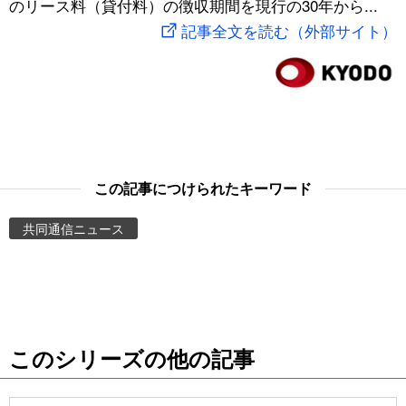
のリース料（貸付料）の徴収期間を現行の30年から...
スポーツ・東京2020
文化
動画/Live
記事全文を読む（外部サイト）
科学・技術
Books
暮らし
Cinema
スポーツ・東京2020
Topics
この記事につけられたキーワード
共同通信ニュース
Images
People
東京
このシリーズの他の記事
お知らせ