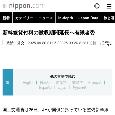
新着
カテゴリー
ニュース
In-depth
Japan Data
旅と暮
English
政治・外交
Topics
新幹線貸付料の徴収期間延長へ有識者委
简体字
News
経済・ビジネス
政治・外交
2025.09.26 21:05 / 2025.09.26 21:21
Images
更新
繁體字
from Japan
カテゴリー
国際・海外
People
Français
政治・外交
ニュース
社会
東京
Español
他の言語で読む
経済・ビジネス
トップ
In-depth
文化
お知らせ
English
日本語
简体字
繁體字
Français
العربية
Español
العربية
Русский
国際
アーカイブ
Japan Data
科学・技術
Русский
社会
旅と暮らし
暮らし
国土交通省は26日、JRが国側に払っている整備新幹線