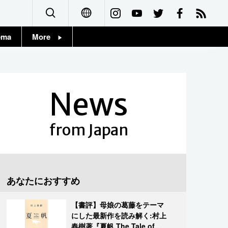
ema
More
English
Topics
简体字
Images
News
繁體字
People
Français
from Japan
東京
Español
お知らせ
العربية
あなたにおすすめ
Русский
【書評】母娘の葛藤をテーマ
にした最新作を読み解く:村上
春樹著『夏帆 The Tale of