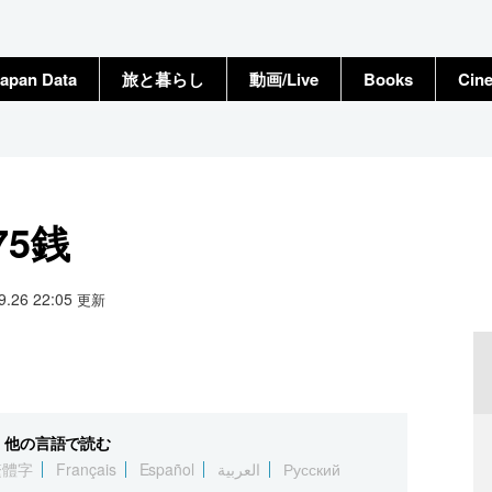
apan Data
旅と暮らし
動画/Live
Books
Cin
75銭
09.26 22:05
更新
他の言語で読む
繁體字
Français
Español
العربية
Русский