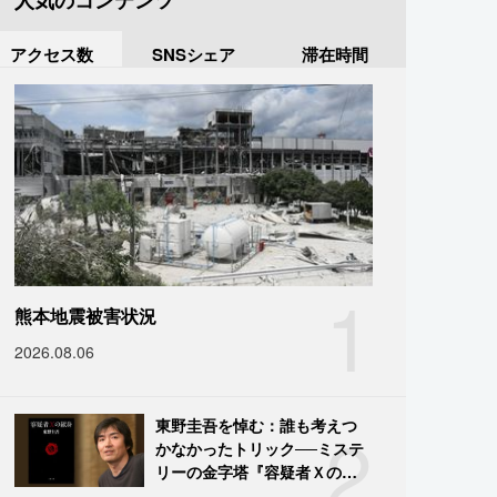
人気のコンテンツ
アクセス数
SNSシェア
滞在時間
1
熊本地震被害状況
2026.08.06
2
東野圭吾を悼む：誰も考えつ
かなかったトリック──ミステ
リーの金字塔『容疑者Ｘの献
身』の舞台裏