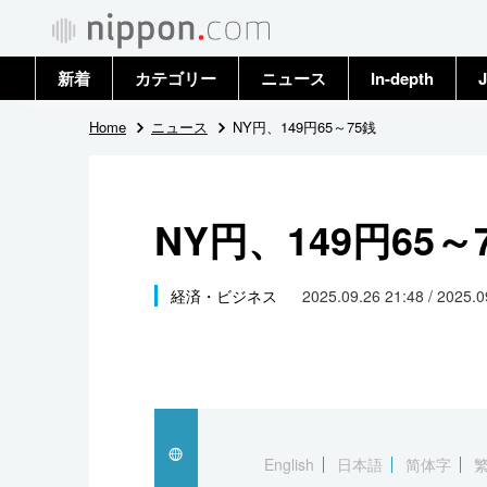
新着
カテゴリー
ニュース
In-depth
J
政治・外交
トップ
Home
ニュース
NY円、149円65～75銭
経済・ビジネス
アーカイブ
NY円、149円65～
国際
社会
経済・ビジネス
2025.09.26 21:48 / 2025.
文化
科学・技術
暮らし
English
日本語
简体字