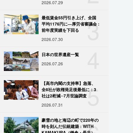
2026.07.29
3
最低賃金55円引き上げ、全国
平均1176円に―厚労省審議会 :
前年度実績を下回る
2026.07.30
4
日本の世界遺産一覧
2026.07.26
5
【高市内閣の支持率】急落、
全8社が政権発足後最低に：3
社は2桁減─7月世論調査
2026.07.31
6
豪雪の地と海辺の町で220年の
時を刻んだ伝統建築 : WITH
KAMAKURA（鎌倉・長谷）