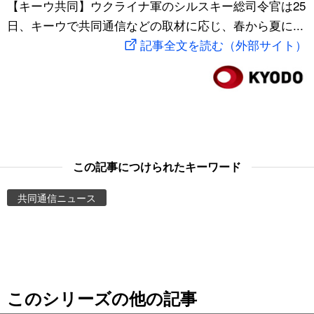
【キーウ共同】ウクライナ軍のシルスキー総司令官は25
スポーツ・東京2020
文化
動画/Live
日、キーウで共同通信などの取材に応じ、春から夏に...
記事全文を読む（外部サイト）
科学・技術
Books
暮らし
Cinema
スポーツ・東京2020
Topics
この記事につけられたキーワード
Images
共同通信ニュース
People
東京
このシリーズの他の記事
お知らせ