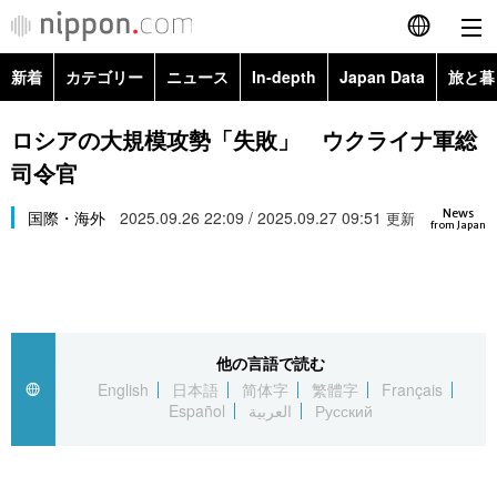
新着
カテゴリー
ニュース
In-depth
Japan Data
旅と暮
English
政治・外交
Topics
ロシアの大規模攻勢「失敗」 ウクライナ軍総
简体字
司令官
経済・ビジネス
Images
繁體字
カテゴリー
News
国際・海外
2025.09.26 22:09 / 2025.09.27 09:51
更新
from Japan
国際・海外
People
Français
政治・外交
ニュース
社会
東京
Español
経済・ビジネス
トップ
In-depth
文化
お知らせ
العربية
他の言語で読む
English
日本語
简体字
繁體字
Français
国際
アーカイブ
Japan Data
科学・技術
Español
العربية
Русский
Русский
社会
旅と暮らし
暮らし