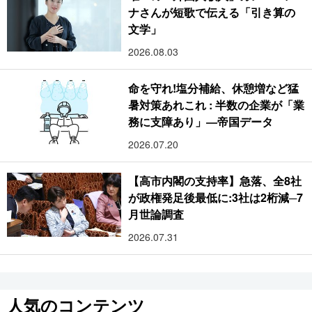
ナさんが短歌で伝える「引き算の
文学」
2026.08.03
命を守れ!塩分補給、休憩増など猛
暑対策あれこれ : 半数の企業が「業
務に支障あり」―帝国データ
2026.07.20
【高市内閣の支持率】急落、全8社
が政権発足後最低に:3社は2桁減─7
月世論調査
2026.07.31
人気のコンテンツ