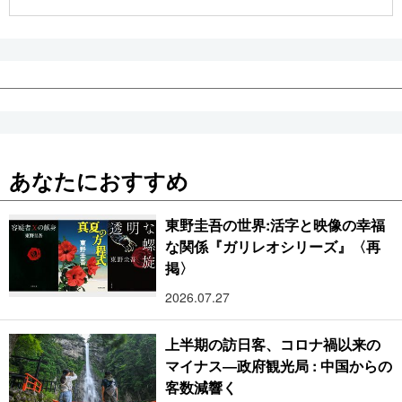
公式SNS
あなたにおすすめ
東野圭吾の世界:活字と映像の幸福
な関係『ガリレオシリーズ』〈再
掲〉
2026.07.27
上半期の訪日客、コロナ禍以来の
マイナス―政府観光局 : 中国からの
客数減響く