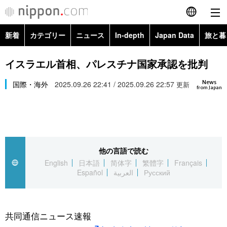
新着
カテゴリー
ニュース
In-depth
Japan Data
旅と暮
English
政治・外交
Topics
イスラエル首相、パレスチナ国家承認を批判
简体字
News
経済・ビジネス
国際・海外
2025.09.26 22:41 / 2025.09.26 22:57
Images
更新
繁體字
from Japan
カテゴリー
国際・海外
People
Français
政治・外交
ニュース
社会
東京
Español
他の言語で読む
経済・ビジネス
トップ
In-depth
文化
お知らせ
English
日本語
简体字
繁體字
Français
العربية
Español
العربية
Русский
国際
アーカイブ
Japan Data
科学・技術
Русский
社会
旅と暮らし
暮らし
共同通信ニュース速報