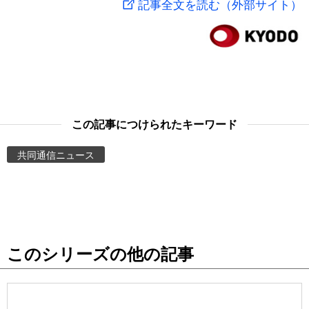
記事全文を読む（外部サイト）
スポーツ・東京2020
文化
動画/Live
科学・技術
Books
暮らし
Cinema
この記事につけられたキーワード
スポーツ・東京2020
Topics
共同通信ニュース
Images
People
このシリーズの他の記事
東京
お知らせ