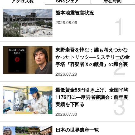
SNSシェア
滞在時間
アクセス数
1
熊本地震被害状況
2026.08.06
東野圭吾を悼む：誰も考えつかな
2
かったトリック──ミステリーの金
字塔『容疑者Ｘの献身』の舞台裏
2026.07.29
最低賃金55円引き上げ、全国平均
3
1176円に―厚労省審議会 : 前年度
実績を下回る
2026.07.30
日本の世界遺産一覧