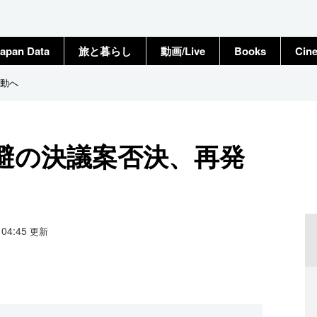
apan Data
旅と暮らし
動画/Live
Books
Cin
動へ
避の決議案否決、再発
7 04:45
更新