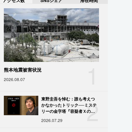
アクセス数
SNSシェア
滞在時間
1
熊本地震被害状況
2026.08.07
2
東野圭吾を悼む：誰も考えつ
かなかったトリック──ミステ
リーの金字塔『容疑者Ｘの献
身』の舞台裏
2026.07.29