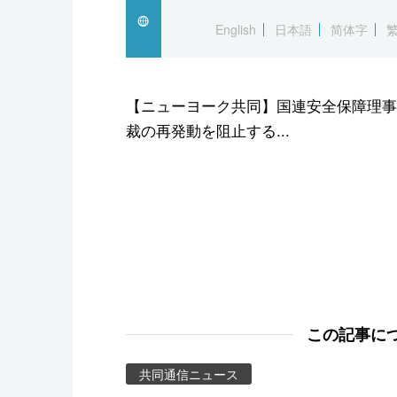
スポーツ・東京2020
English
日本語
简体字
【ニューヨーク共同】国連安全保障理事
裁の再発動を阻止する...
この記事に
共同通信ニュース