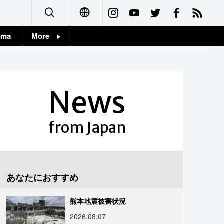
ema
More
English
Topics
简体字
Images
News
繁體字
People
Français
from Japan
東京
Español
お知らせ
العربية
あなたにおすすめ
Русский
熊本地震被害状況
2026.08.07