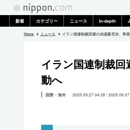
新着
カテゴリー
ニュース
In-depth
J
政治・外交
トップ
Home
ニュース
イラン国連制裁回避の決議案否決、再発
経済・ビジネス
アーカイブ
イラン国連制裁回
国際
動へ
社会
文化
国際・海外
2025.09.27 04:28 / 2025.09.2
科学・技術
暮らし