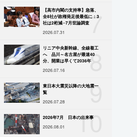
7
【高市内閣の支持率】急落、
全8社が政権発足後最低に：3
社は2桁減─7月世論調査
2026.07.31
8
リニア中央新幹線、全線着工
へ 品川～名古屋が最速40
分、開業は早くて2036年
2026.07.16
9
東日本大震災以降の大地震一
覧
2026.07.28
10
2026年7月 日本の出来事
2026.08.01