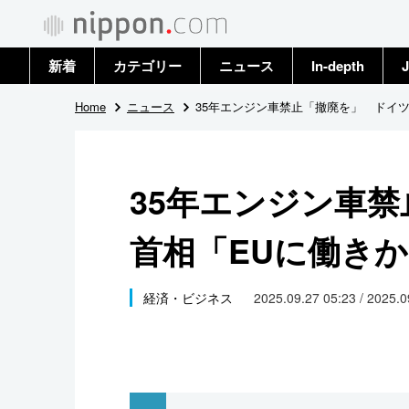
新着
カテゴリー
ニュース
In-depth
J
政治・外交
トップ
Home
ニュース
35年エンジン車禁止「撤廃を」 ドイ
経済・ビジネス
アーカイブ
35年エンジン車
国際
首相「EUに働き
社会
文化
経済・ビジネス
2025.09.27 05:23 / 2025.
科学・技術
暮らし