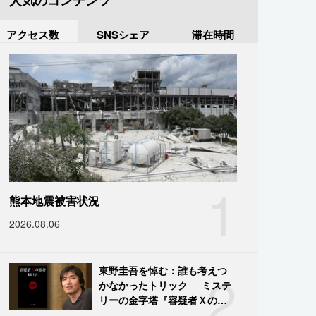
人気のコンテンツ
アクセス数
SNSシェア
滞在時間
1
熊本地震被害状況
2026.08.06
2
東野圭吾を悼む：誰も考えつ
かなかったトリック──ミステ
リーの金字塔『容疑者Ｘの献
身』の舞台裏