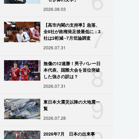
2026.08.03
7
【高市内閣の支持率】急落、
全8社が政権発足後最低に：3
社は2桁減─7月世論調査
2026.07.31
8
無傷の12連勝！男子バレー日
本代表、国際大会を首位突破
した強さの訳は？
2026.07.31
9
東日本大震災以降の大地震一
覧
2026.07.28
10
2026年7月 日本の出来事