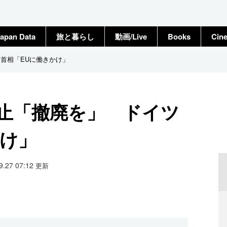
apan Data
旅と暮らし
動画/Live
Books
Cin
ツ首相「EUに働きかけ」
禁止「撤廃を」 ドイツ
かけ」
09.27 07:12
更新