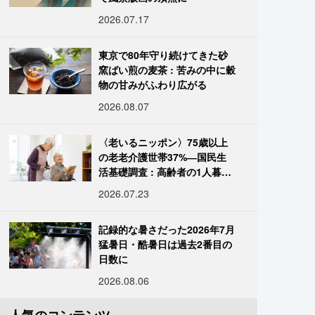
2026.07.17
東京で80年守り続けてきた砂
窯ばい煎の麦茶 : 苦みの中に穀
物の甘みがふわり広がる
2026.08.07
〈老いるニッポン〉75歳以上
の老老介護世帯37%―国民生
活基礎調査 : 高齢者の1人暮ら
し933万人超
2026.07.23
記録的な暑さだった2026年7月
猛暑日・酷暑日は過去2番目の
日数に
2026.08.06