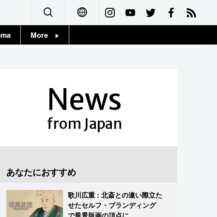
ema
More
English
Topics
简体字
Images
News
繁體字
People
Français
from Japan
東京
Español
お知らせ
العربية
あなたにおすすめ
Русский
歌川広重 : 北斎との違い際立た
せたセルフ・ブランディング
で風景版画の頂点に