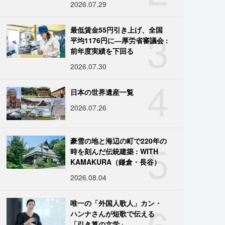
2026.07.29
3
最低賃金55円引き上げ、全国
平均1176円に―厚労省審議会 :
前年度実績を下回る
2026.07.30
4
日本の世界遺産一覧
2026.07.26
5
豪雪の地と海辺の町で220年の
時を刻んだ伝統建築 : WITH
KAMAKURA（鎌倉・長谷）
2026.08.04
6
唯一の「外国人歌人」カン・
ハンナさんが短歌で伝える
「引き算の文学」