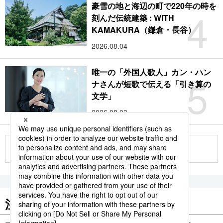
豪雪の地と海辺の町で220年の時を
4
刻んだ伝統建築 : WITH
KAMAKURA（鎌倉・長谷）
2026.08.04
唯一の「外国人歌人」カン・ハン
5
ナさんが短歌で伝える「引き算の
文学」
2026.08.03
もっと見る
注目のキーワード