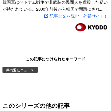
韓国軍はベトナム戦争で非武装の民間人を虐殺した疑い
スポーツ・東京2020
文化
動画/Live
が持たれている。2000年前後から韓国で問題にされ...
記事全文を読む（外部サイト）
科学・技術
Books
暮らし
Cinema
スポーツ・東京2020
Topics
この記事につけられたキーワード
Images
共同通信ニュース
People
東京
このシリーズの他の記事
お知らせ