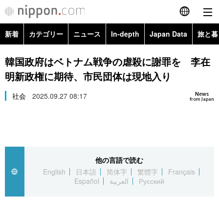
新着
カテゴリー
ニュース
In-depth
Japan Data
旅と暮
English
政治・外交
Topics
韓国政府はベトナム戦争の虐殺に謝罪を 李在
简体字
明新政権に期待、市民団体は現地入り
経済・ビジネス
Images
繁體字
カテゴリー
News
社会
2025.09.27 08:17
from Japan
国際・海外
People
Français
政治・外交
ニュース
社会
東京
Español
経済・ビジネス
トップ
In-depth
文化
お知らせ
العربية
他の言語で読む
English
日本語
简体字
繁體字
Français
国際
アーカイブ
Japan Data
科学・技術
Español
العربية
Русский
Русский
社会
旅と暮らし
暮らし