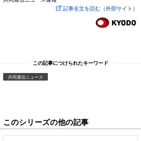
記事全文を読む（外部サイト）
スポーツ・東京2020
文化
動画/Live
科学・技術
Books
暮らし
Cinema
この記事につけられたキーワード
スポーツ・東京2020
Topics
共同通信ニュース
Images
People
東京
このシリーズの他の記事
お知らせ