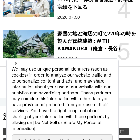
4
実績を下回る
2026.07.30
豪雪の地と海辺の町で220年の時を
5
刻んだ伝統建築 : WITH
KAMAKURA（鎌倉・長谷）
2026.08.04
もっと見る
注目のキーワード
共同通信ニュース
気象・災害
災害
気象庁