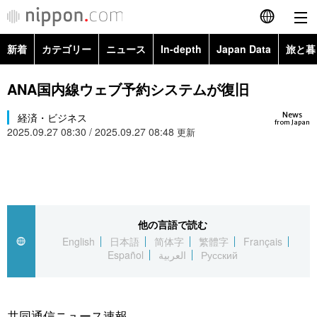
新着
カテゴリー
ニュース
In-depth
Japan Data
旅と暮
English
政治・外交
Topics
ANA国内線ウェブ予約システムが復旧
简体字
News
経済・ビジネス
経済・ビジネス
Images
繁體字
from Japan
2025.09.27 08:30 / 2025.09.27 08:48
更新
カテゴリー
国際・海外
People
Français
政治・外交
ニュース
社会
東京
Español
経済・ビジネス
トップ
In-depth
他の言語で読む
文化
お知らせ
العربية
English
日本語
简体字
繁體字
Français
Español
العربية
Русский
国際
アーカイブ
Japan Data
科学・技術
Русский
社会
旅と暮らし
暮らし
共同通信ニュース速報