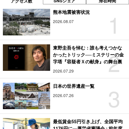
SNSシェア
滞在時間
アクセス数
1
熊本地震被害状況
2026.08.07
東野圭吾を悼む：誰も考えつかな
2
かったトリック──ミステリーの金
字塔『容疑者Ｘの献身』の舞台裏
2026.07.29
3
日本の世界遺産一覧
2026.07.26
最低賃金55円引き上げ、全国平均
1176円に―厚労省審議会 : 前年度