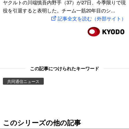
ヤクルトの川端慎吾内野手（37）が27日、今季限りで現
スポーツ・東京2020
文化
動画/Live
役を引退すると表明した。チーム一筋20年目のシ...
記事全文を読む（外部サイト）
科学・技術
Books
暮らし
Cinema
スポーツ・東京2020
Topics
この記事につけられたキーワード
Images
共同通信ニュース
People
東京
このシリーズの他の記事
お知らせ