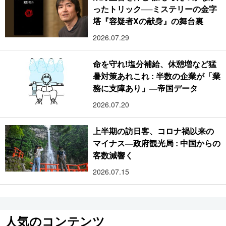
ったトリック──ミステリーの金字
塔『容疑者Xの献身』の舞台裏
2026.07.29
命を守れ!塩分補給、休憩増など猛
暑対策あれこれ : 半数の企業が「業
務に支障あり」―帝国データ
2026.07.20
上半期の訪日客、コロナ禍以来の
マイナス―政府観光局 : 中国からの
客数減響く
2026.07.15
人気のコンテンツ