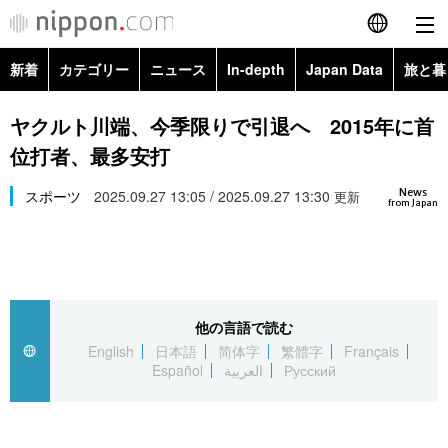
新着
カテゴリー
ニュース
In-depth
Japan Data
旅と暮
English
政治・外交
Topics
ヤクルト川端、今季限りで引退へ 2015年に首
简体字
位打者、最多安打
経済・ビジネス
Images
繁體字
カテゴリー
News
スポーツ
2025.09.27 13:05 / 2025.09.27 13:30
更新
from Japan
国際・海外
People
Français
政治・外交
ニュース
社会
東京
Español
経済・ビジネス
トップ
In-depth
文化
お知らせ
العربية
他の言語で読む
English
日本語
简体字
繁體字
Français
国際
アーカイブ
Japan Data
科学・技術
Español
العربية
Русский
Русский
社会
旅と暮らし
暮らし