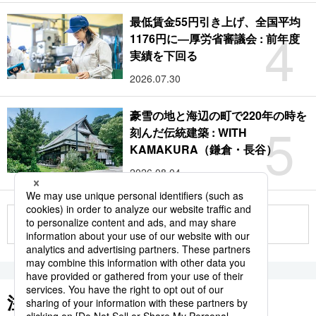
最低賃金55円引き上げ、全国平均
4
1176円に―厚労省審議会 : 前年度
実績を下回る
2026.07.30
豪雪の地と海辺の町で220年の時を
5
刻んだ伝統建築 : WITH
KAMAKURA（鎌倉・長谷）
2026.08.04
もっと見る
注目のキーワード