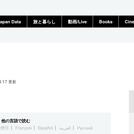
apan Data
旅と暮らし
動画/Live
Books
Cin
14:17
更新
他の言語で読む
繁體字
Français
Español
العربية
Русский