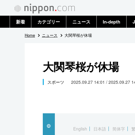
新着
カテゴリー
ニュース
In-depth
J
政治・外交
トップ
Home
ニュース
大関琴桜が休場
経済・ビジネス
アーカイブ
大関琴桜が休場
国際
社会
スポーツ
2025.09.27 14:01 / 2025.09.27 
文化
科学・技術
暮らし
English
日本語
简体字