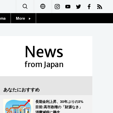
ema
More
English
Topics
简体字
Images
News
繁體字
People
Français
from Japan
東京
Español
お知らせ
العربية
あなたにおすすめ
Русский
長期金利上昇、30年ぶりの3%
目前:高市政権の「財源なき」
消費減税に懸念