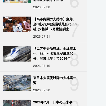
2026.07.30
7
【高市内閣の支持率】急落、
全8社が政権発足後最低に：3
社は2桁減─7月世論調査
2026.07.31
8
リニア中央新幹線、全線着工
へ 品川～名古屋が最速40
分、開業は早くて2036年
2026.07.16
9
東日本大震災以降の大地震一
覧
2026.07.28
10
2026年7月 日本の出来事