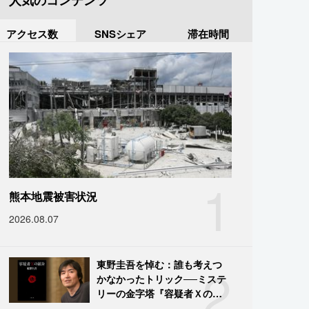
人気のコンテンツ
アクセス数
SNSシェア
滞在時間
1
熊本地震被害状況
2026.08.07
2
東野圭吾を悼む：誰も考えつ
かなかったトリック──ミステ
リーの金字塔『容疑者Ｘの献
身』の舞台裏