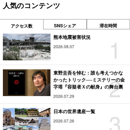
人気のコンテンツ
SNSシェア
滞在時間
アクセス数
1
熊本地震被害状況
2026.08.07
東野圭吾を悼む：誰も考えつかな
2
かったトリック──ミステリーの金
字塔『容疑者Ｘの献身』の舞台裏
2026.07.29
3
日本の世界遺産一覧
2026.07.26