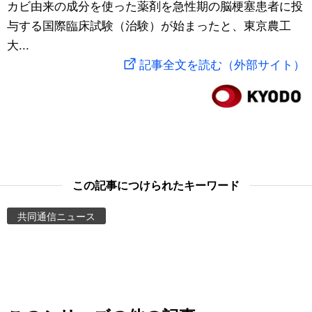
カビ由来の成分を使った薬剤を急性期の脳梗塞患者に投
スポーツ・東京2020
文化
動画/Live
与する国際臨床試験（治験）が始まったと、東京農工
大...
科学・技術
Books
記事全文を読む（外部サイト）
暮らし
Cinema
スポーツ・東京2020
Topics
Images
この記事につけられたキーワード
共同通信ニュース
People
東京
お知らせ