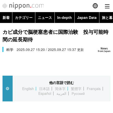
新着
カテゴリー
ニュース
In-depth
Japan Data
旅と暮
English
政治・外交
Topics
カビ成分で脳梗塞患者に国際治験 投与可能時
简体字
間の延長期待
経済・ビジネス
Images
繁體字
カテゴリー
News
科学
2025.09.27 15:20 / 2025.09.27 15:37
更新
from Japan
国際・海外
People
Français
政治・外交
ニュース
社会
東京
Español
経済・ビジネス
トップ
In-depth
文化
お知らせ
العربية
他の言語で読む
English
日本語
简体字
繁體字
Français
国際
アーカイブ
Japan Data
科学・技術
Español
العربية
Русский
Русский
社会
旅と暮らし
暮らし