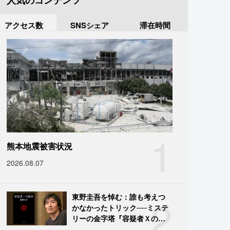
人気のコンテンツ
アクセス数
SNSシェア
滞在時間
1
熊本地震被害状況
2026.08.07
2
東野圭吾を悼む：誰も考えつ
かなかったトリック──ミステ
リーの金字塔『容疑者Ｘの献
身』の舞台裏