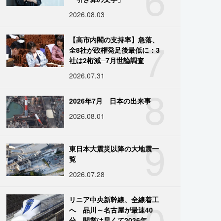
2026.08.03
7
【高市内閣の支持率】急落、
全8社が政権発足後最低に：3
社は2桁減─7月世論調査
2026.07.31
8
2026年7月 日本の出来事
2026.08.01
9
東日本大震災以降の大地震一
覧
2026.07.28
10
リニア中央新幹線、全線着工
へ 品川～名古屋が最速40
分、開業は早くて2036年