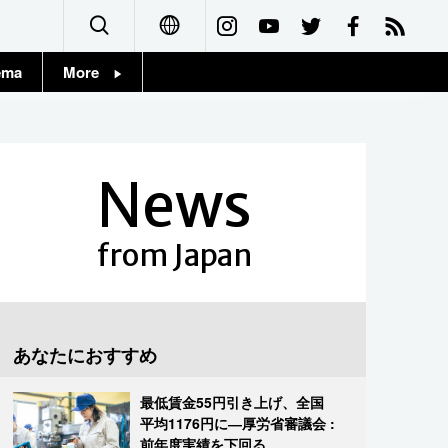
ema
More
English
Topics
简体字
Images
News
繁體字
People
Français
from Japan
東京
Español
お知らせ
العربية
あなたにおすすめ
Русский
最低賃金55円引き上げ、全国
平均1176円に―厚労省審議会 :
前年度実績を下回る