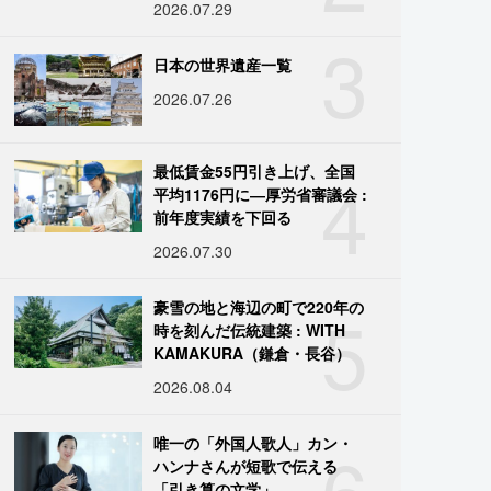
2026.07.29
3
日本の世界遺産一覧
2026.07.26
4
最低賃金55円引き上げ、全国
平均1176円に―厚労省審議会 :
前年度実績を下回る
2026.07.30
5
豪雪の地と海辺の町で220年の
時を刻んだ伝統建築 : WITH
KAMAKURA（鎌倉・長谷）
2026.08.04
6
唯一の「外国人歌人」カン・
ハンナさんが短歌で伝える
「引き算の文学」