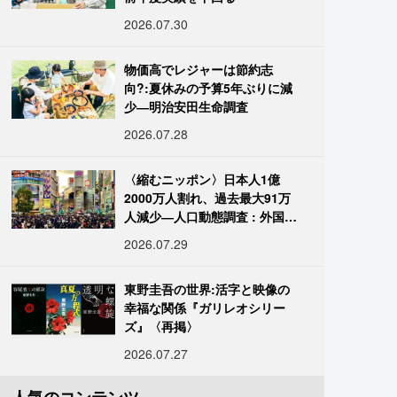
2026.07.30
物価高でレジャーは節約志
向?:夏休みの予算5年ぶりに減
少―明治安田生命調査
2026.07.28
〈縮むニッポン〉日本人1億
2000万人割れ、過去最大91万
人減少―人口動態調査 : 外国人
は400万人突破
2026.07.29
東野圭吾の世界:活字と映像の
幸福な関係『ガリレオシリー
ズ』〈再掲〉
2026.07.27