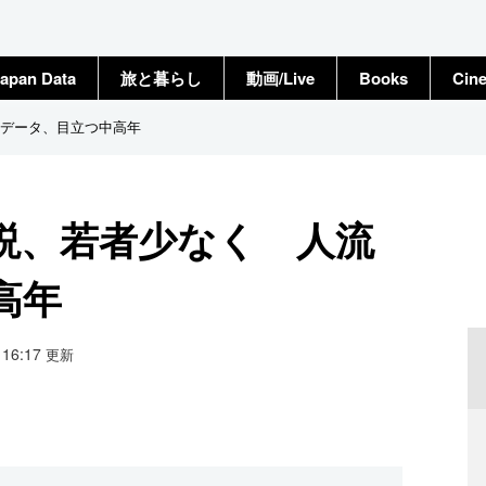
apan Data
旅と暮らし
動画/Live
Books
Cin
データ、目立つ中高年
説、若者少なく 人流
高年
7 16:17
更新