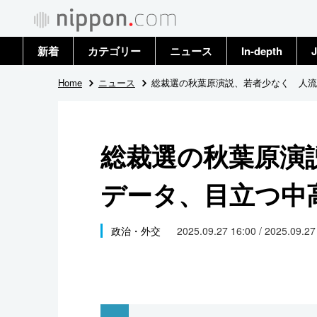
新着
カテゴリー
ニュース
In-depth
J
政治・外交
トップ
Home
ニュース
総裁選の秋葉原演説、若者少なく 人流
経済・ビジネス
アーカイブ
総裁選の秋葉原演
国際
データ、目立つ中
社会
文化
政治・外交
2025.09.27 16:00 / 2025.09.2
科学・技術
暮らし