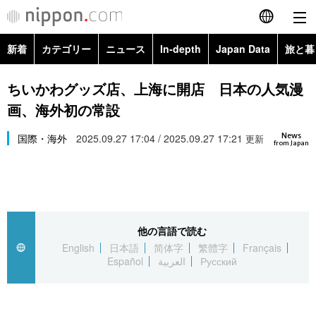
新着
カテゴリー
ニュース
In-depth
Japan Data
旅と暮
English
政治・外交
Topics
ちいかわグッズ店、上海に開店 日本の人気漫
简体字
画、海外初の常設
経済・ビジネス
Images
繁體字
カテゴリー
News
国際・海外
2025.09.27 17:04 / 2025.09.27 17:21
更新
from Japan
国際・海外
People
Français
政治・外交
ニュース
社会
東京
Español
経済・ビジネス
トップ
In-depth
文化
お知らせ
العربية
他の言語で読む
English
日本語
简体字
繁體字
Français
国際
アーカイブ
Japan Data
科学・技術
Español
العربية
Русский
Русский
社会
旅と暮らし
暮らし