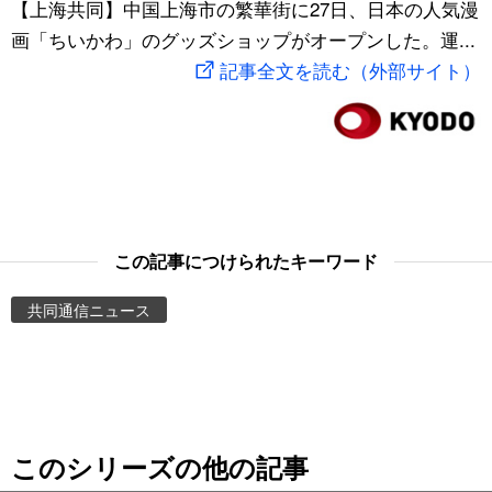
【上海共同】中国上海市の繁華街に27日、日本の人気漫
スポーツ・東京2020
文化
動画/Live
画「ちいかわ」のグッズショップがオープンした。運...
記事全文を読む（外部サイト）
科学・技術
Books
暮らし
Cinema
スポーツ・東京2020
Topics
この記事につけられたキーワード
Images
共同通信ニュース
People
東京
このシリーズの他の記事
お知らせ