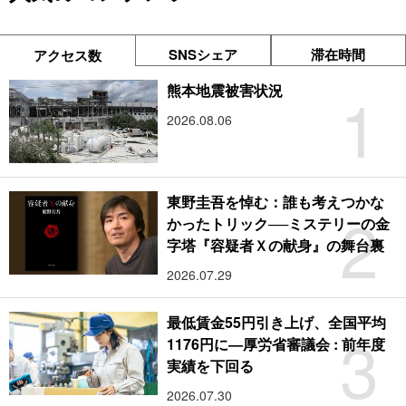
SNSシェア
滞在時間
アクセス数
1
熊本地震被害状況
2026.08.06
東野圭吾を悼む：誰も考えつかな
2
かったトリック──ミステリーの金
字塔『容疑者Ｘの献身』の舞台裏
2026.07.29
最低賃金55円引き上げ、全国平均
3
1176円に―厚労省審議会 : 前年度
実績を下回る
2026.07.30