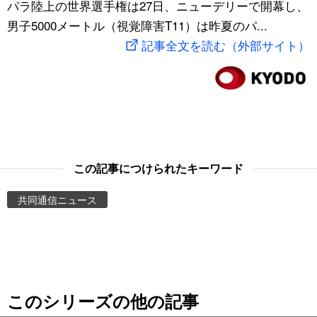
パラ陸上の世界選手権は27日、ニューデリーで開幕し、
スポーツ・東京2020
文化
動画/Live
男子5000メートル（視覚障害T11）は昨夏のパ...
記事全文を読む（外部サイト）
科学・技術
Books
暮らし
Cinema
スポーツ・東京2020
Topics
この記事につけられたキーワード
Images
共同通信ニュース
People
東京
このシリーズの他の記事
お知らせ