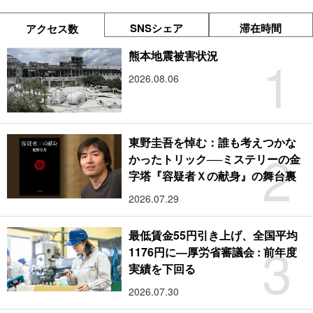
SNSシェア
滞在時間
アクセス数
1
熊本地震被害状況
2026.08.06
東野圭吾を悼む：誰も考えつかな
2
かったトリック──ミステリーの金
字塔『容疑者Ｘの献身』の舞台裏
2026.07.29
最低賃金55円引き上げ、全国平均
3
1176円に―厚労省審議会 : 前年度
実績を下回る
2026.07.30