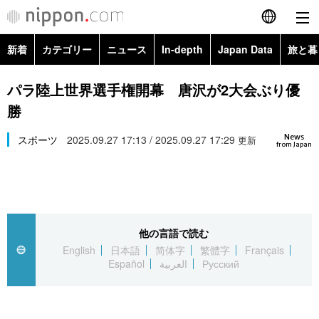
新着
カテゴリー
ニュース
In-depth
Japan Data
旅と暮
English
政治・外交
Topics
パラ陸上世界選手権開幕 唐沢が2大会ぶり優
简体字
勝
経済・ビジネス
Images
繁體字
カテゴリー
News
スポーツ
2025.09.27 17:13 / 2025.09.27 17:29
更新
from Japan
国際・海外
People
Français
政治・外交
ニュース
社会
東京
Español
経済・ビジネス
トップ
In-depth
文化
お知らせ
العربية
他の言語で読む
English
日本語
简体字
繁體字
Français
国際
アーカイブ
Japan Data
科学・技術
Español
العربية
Русский
Русский
社会
旅と暮らし
暮らし