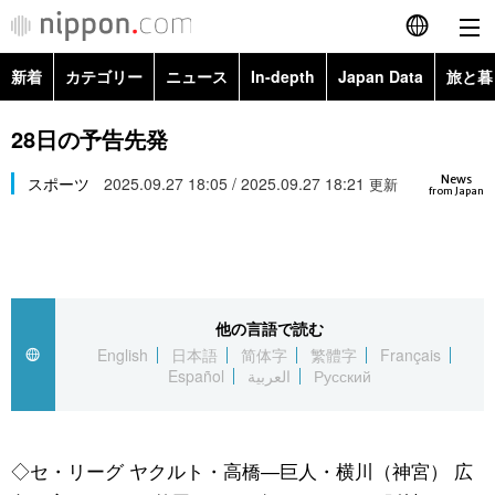
新着
カテゴリー
ニュース
In-depth
Japan Data
旅と暮
English
政治・外交
Topics
28日の予告先発
简体字
News
経済・ビジネス
スポーツ
2025.09.27 18:05 / 2025.09.27 18:21
Images
更新
繁體字
from Japan
カテゴリー
国際・海外
People
Français
政治・外交
ニュース
社会
東京
Español
他の言語で読む
経済・ビジネス
トップ
In-depth
文化
お知らせ
English
日本語
简体字
繁體字
Français
العربية
Español
العربية
Русский
国際
アーカイブ
Japan Data
科学・技術
Русский
社会
旅と暮らし
暮らし
◇セ・リーグ ヤクルト・高橋―巨人・横川（神宮） 広