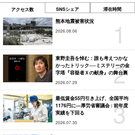
SNSシェア
滞在時間
アクセス数
1
熊本地震被害状況
2026.08.06
東野圭吾を悼む：誰も考えつかな
2
かったトリック──ミステリーの金
字塔『容疑者Ｘの献身』の舞台裏
2026.07.29
最低賃金55円引き上げ、全国平均
3
1176円に―厚労省審議会 : 前年度
実績を下回る
2026.07.30