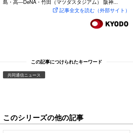
島・高―DeNA・竹田（マツダスタジアム） 阪神...
スポーツ・東京2020
文化
動画/Live
記事全文を読む（外部サイト）
科学・技術
Books
暮らし
Cinema
スポーツ・東京2020
Topics
この記事につけられたキーワード
共同通信ニュース
Images
People
東京
このシリーズの他の記事
お知らせ