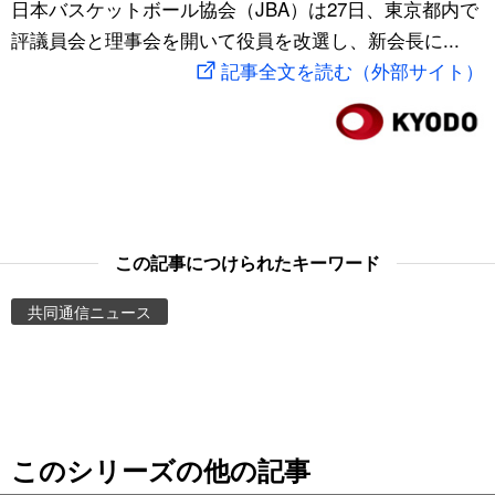
日本バスケットボール協会（JBA）は27日、東京都内で
スポーツ・東京2020
文化
動画/Live
評議員会と理事会を開いて役員を改選し、新会長に...
記事全文を読む（外部サイト）
科学・技術
Books
暮らし
Cinema
スポーツ・東京2020
Topics
この記事につけられたキーワード
Images
共同通信ニュース
People
東京
このシリーズの他の記事
お知らせ