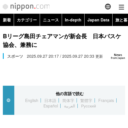
新着
カテゴリー
ニュース
In-depth
Japan Data
旅と暮
English
政治・外交
Topics
Bリーグ島田チェアマンが新会長 日本バスケ
简体字
協会、兼務に
経済・ビジネス
Images
繁體字
カテゴリー
News
スポーツ
2025.09.27 20:17 / 2025.09.27 20:33
更新
from Japan
国際・海外
People
Français
政治・外交
ニュース
社会
東京
Español
経済・ビジネス
トップ
In-depth
文化
お知らせ
العربية
他の言語で読む
English
日本語
简体字
繁體字
Français
国際
アーカイブ
Japan Data
科学・技術
Español
العربية
Русский
Русский
社会
旅と暮らし
暮らし