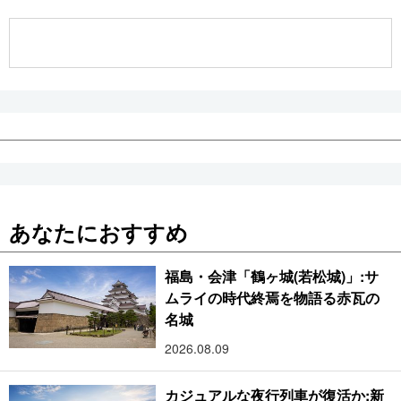
公式SNS
あなたにおすすめ
福島・会津「鶴ヶ城(若松城)」:サ
ムライの時代終焉を物語る赤瓦の
名城
2026.08.09
カジュアルな夜行列車が復活か:新