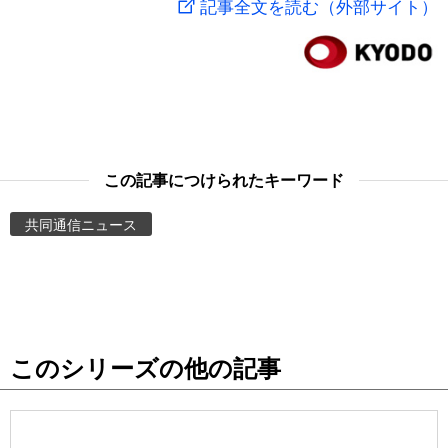
記事全文を読む（外部サイト）
スポーツ・東京2020
文化
動画/Live
科学・技術
Books
暮らし
Cinema
この記事につけられたキーワード
スポーツ・東京2020
Topics
共同通信ニュース
Images
People
このシリーズの他の記事
東京
お知らせ