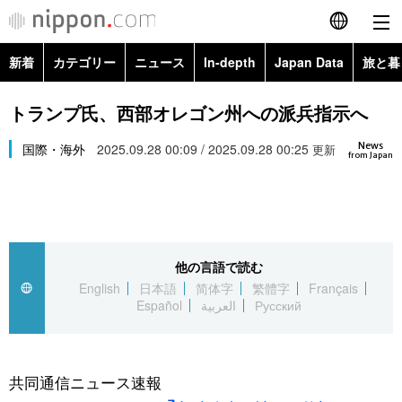
新着
カテゴリー
ニュース
In-depth
Japan Data
旅と暮
English
政治・外交
Topics
トランプ氏、西部オレゴン州への派兵指示へ
简体字
News
経済・ビジネス
国際・海外
2025.09.28 00:09 / 2025.09.28 00:25
Images
更新
繁體字
from Japan
カテゴリー
国際・海外
People
Français
政治・外交
ニュース
社会
東京
Español
他の言語で読む
経済・ビジネス
トップ
In-depth
文化
お知らせ
English
日本語
简体字
繁體字
Français
العربية
Español
العربية
Русский
国際
アーカイブ
Japan Data
科学・技術
Русский
社会
旅と暮らし
暮らし
共同通信ニュース速報