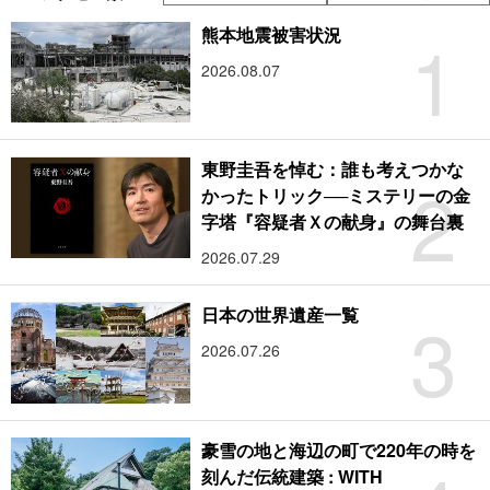
1
熊本地震被害状況
2026.08.07
東野圭吾を悼む：誰も考えつかな
2
かったトリック──ミステリーの金
字塔『容疑者Ｘの献身』の舞台裏
2026.07.29
3
日本の世界遺産一覧
2026.07.26
豪雪の地と海辺の町で220年の時を
刻んだ伝統建築 : WITH