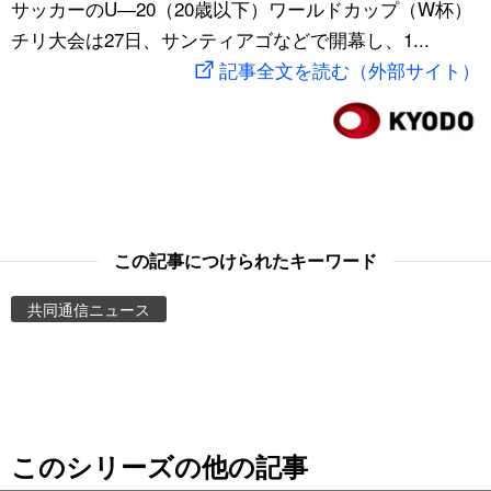
サッカーのU―20（20歳以下）ワールドカップ（W杯）
スポーツ・東京2020
文化
動画/Live
チリ大会は27日、サンティアゴなどで開幕し、1...
記事全文を読む（外部サイト）
科学・技術
Books
暮らし
Cinema
スポーツ・東京2020
Topics
この記事につけられたキーワード
Images
共同通信ニュース
People
東京
このシリーズの他の記事
お知らせ