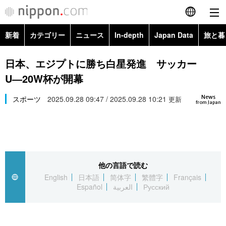
新着
カテゴリー
ニュース
In-depth
Japan Data
旅と暮
English
政治・外交
Topics
日本、エジプトに勝ち白星発進 サッカー
简体字
U―20W杯が開幕
経済・ビジネス
Images
繁體字
カテゴリー
News
スポーツ
2025.09.28 09:47 / 2025.09.28 10:21
更新
from Japan
国際・海外
People
Français
政治・外交
ニュース
社会
東京
Español
経済・ビジネス
トップ
In-depth
文化
お知らせ
العربية
他の言語で読む
English
日本語
简体字
繁體字
Français
国際
アーカイブ
Japan Data
科学・技術
Español
العربية
Русский
Русский
社会
旅と暮らし
暮らし