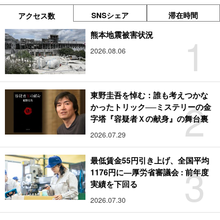
SNSシェア
滞在時間
アクセス数
1
熊本地震被害状況
2026.08.06
東野圭吾を悼む：誰も考えつかな
2
かったトリック──ミステリーの金
字塔『容疑者Ｘの献身』の舞台裏
2026.07.29
最低賃金55円引き上げ、全国平均
3
1176円に―厚労省審議会 : 前年度
実績を下回る
2026.07.30