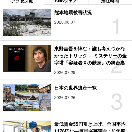
SNSシェア
滞在時間
アクセス数
1
熊本地震被害状況
2026.08.07
東野圭吾を悼む：誰も考えつかな
2
かったトリック──ミステリーの金
字塔『容疑者Ｘの献身』の舞台裏
2026.07.29
3
日本の世界遺産一覧
2026.07.26
最低賃金55円引き上げ、全国平均
1176円に―厚労省審議会 : 前年度