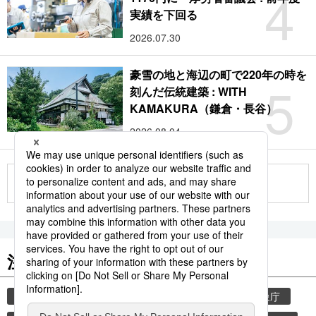
4
実績を下回る
2026.07.30
豪雪の地と海辺の町で220年の時を
5
刻んだ伝統建築 : WITH
KAMAKURA（鎌倉・長谷）
2026.08.04
もっと見る
注目のキーワード
共同通信ニュース
気象・災害
災害
気象庁