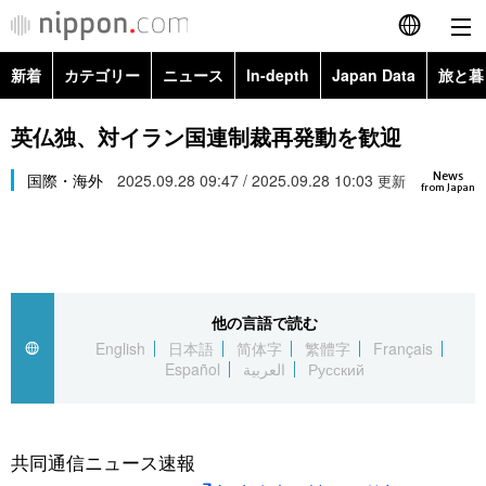
新着
カテゴリー
ニュース
In-depth
Japan Data
旅と暮
English
政治・外交
Topics
英仏独、対イラン国連制裁再発動を歓迎
简体字
News
経済・ビジネス
国際・海外
2025.09.28 09:47 / 2025.09.28 10:03
Images
更新
繁體字
from Japan
カテゴリー
国際・海外
People
Français
政治・外交
ニュース
社会
東京
Español
他の言語で読む
経済・ビジネス
トップ
In-depth
文化
お知らせ
English
日本語
简体字
繁體字
Français
العربية
Español
العربية
Русский
国際
アーカイブ
Japan Data
科学・技術
Русский
社会
旅と暮らし
暮らし
共同通信ニュース速報