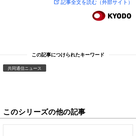
記事全文を読む（外部サイト）
スポーツ・東京2020
文化
動画/Live
科学・技術
Books
暮らし
Cinema
この記事につけられたキーワード
スポーツ・東京2020
Topics
共同通信ニュース
Images
People
このシリーズの他の記事
東京
お知らせ