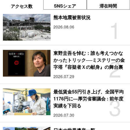
SNSシェア
滞在時間
アクセス数
1
熊本地震被害状況
2026.08.06
東野圭吾を悼む：誰も考えつかな
2
かったトリック──ミステリーの金
字塔『容疑者Ｘの献身』の舞台裏
2026.07.29
最低賃金55円引き上げ、全国平均
3
1176円に―厚労省審議会 : 前年度
実績を下回る
2026.07.30