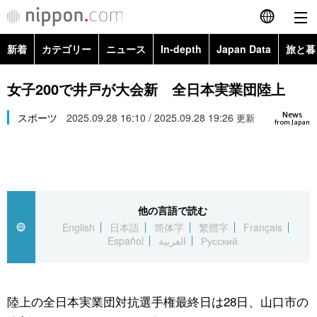
新着
カテゴリー
ニュース
In-depth
Japan Data
旅と暮
English
政治・外交
Topics
女子200で井戸が大会新 全日本実業団陸上
简体字
News
経済・ビジネス
スポーツ
2025.09.28 16:10 / 2025.09.28 19:26
Images
更新
繁體字
from Japan
カテゴリー
国際・海外
People
Français
政治・外交
ニュース
社会
東京
Español
他の言語で読む
経済・ビジネス
トップ
In-depth
文化
お知らせ
English
日本語
简体字
繁體字
Français
العربية
Español
العربية
Русский
国際
アーカイブ
Japan Data
科学・技術
Русский
社会
旅と暮らし
暮らし
陸上の全日本実業団対抗選手権最終日は28日、山口市の