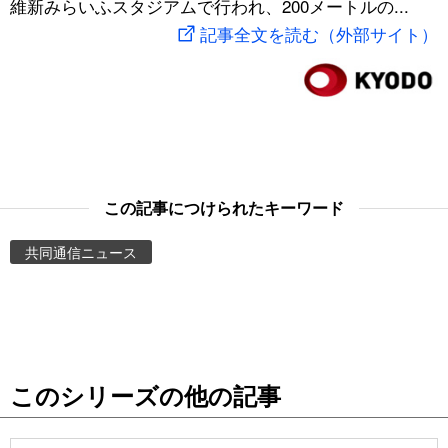
維新みらいふスタジアムで行われ、200メートルの...
スポーツ・東京2020
文化
動画/Live
記事全文を読む（外部サイト）
科学・技術
Books
暮らし
Cinema
スポーツ・東京2020
Topics
この記事につけられたキーワード
共同通信ニュース
Images
People
東京
このシリーズの他の記事
お知らせ