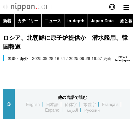
新着
カテゴリー
ニュース
In-depth
Japan Data
旅と暮
English
政治・外交
Topics
ロシア、北朝鮮に原子炉提供か 潜水艦用、韓
简体字
国報道
経済・ビジネス
Images
繁體字
カテゴリー
News
国際・海外
2025.09.28 16:41 / 2025.09.28 16:57
更新
from Japan
国際・海外
People
Français
政治・外交
ニュース
社会
東京
Español
経済・ビジネス
トップ
In-depth
文化
お知らせ
العربية
他の言語で読む
English
日本語
简体字
繁體字
Français
国際
アーカイブ
Japan Data
科学・技術
Español
العربية
Русский
Русский
社会
旅と暮らし
暮らし