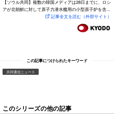
【ソウル共同】複数の韓国メディアは28日までに、ロシ
スポーツ・東京2020
文化
動画/Live
アが北朝鮮に対して原子力潜水艦用の小型原子炉を含...
記事全文を読む（外部サイト）
科学・技術
Books
暮らし
Cinema
スポーツ・東京2020
Topics
この記事につけられたキーワード
Images
共同通信ニュース
People
東京
このシリーズの他の記事
お知らせ