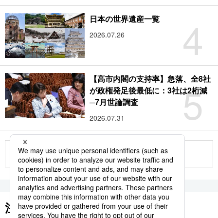
4
日本の世界遺産一覧
2026.07.26
【高市内閣の支持率】急落、全8社
5
が政権発足後最低に：3社は2桁減
─7月世論調査
2026.07.31
もっと見る
注目のキーワード