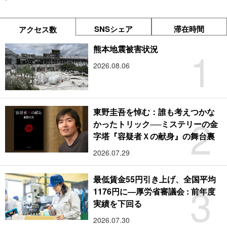
SNSシェア
滞在時間
アクセス数
1
熊本地震被害状況
2026.08.06
東野圭吾を悼む：誰も考えつかな
2
かったトリック──ミステリーの金
字塔『容疑者Ｘの献身』の舞台裏
2026.07.29
最低賃金55円引き上げ、全国平均
3
1176円に―厚労省審議会 : 前年度
実績を下回る
2026.07.30