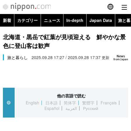
新着
カテゴリー
ニュース
In-depth
Japan Data
旅と暮
English
政治・外交
Topics
北海道・黒岳で紅葉が見頃迎える 鮮やかな景
简体字
色に登山客は歓声
経済・ビジネス
Images
繁體字
カテゴリー
News
旅と暮らし
2025.09.28 17:27 / 2025.09.28 17:37
更新
from Japan
国際・海外
People
Français
政治・外交
ニュース
社会
東京
Español
経済・ビジネス
トップ
In-depth
文化
お知らせ
العربية
他の言語で読む
English
日本語
简体字
繁體字
Français
国際
アーカイブ
Japan Data
科学・技術
Español
العربية
Русский
Русский
社会
旅と暮らし
暮らし