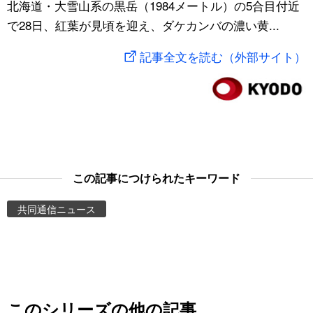
北海道・大雪山系の黒岳（1984メートル）の5合目付近
スポーツ・東京2020
文化
動画/Live
で28日、紅葉が見頃を迎え、ダケカンバの濃い黄...
記事全文を読む（外部サイト）
科学・技術
Books
暮らし
Cinema
スポーツ・東京2020
Topics
この記事につけられたキーワード
Images
共同通信ニュース
People
東京
お知らせ
このシリーズの他の記事