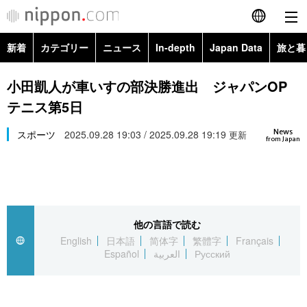
新着
カテゴリー
ニュース
In-depth
Japan Data
旅と暮
English
政治・外交
Topics
小田凱人が車いすの部決勝進出 ジャパンOP
简体字
テニス第5日
経済・ビジネス
Images
繁體字
カテゴリー
News
スポーツ
2025.09.28 19:03 / 2025.09.28 19:19
更新
from Japan
国際・海外
People
Français
政治・外交
ニュース
社会
東京
Español
経済・ビジネス
トップ
In-depth
文化
お知らせ
العربية
他の言語で読む
English
日本語
简体字
繁體字
Français
国際
アーカイブ
Japan Data
科学・技術
Español
العربية
Русский
Русский
社会
旅と暮らし
暮らし