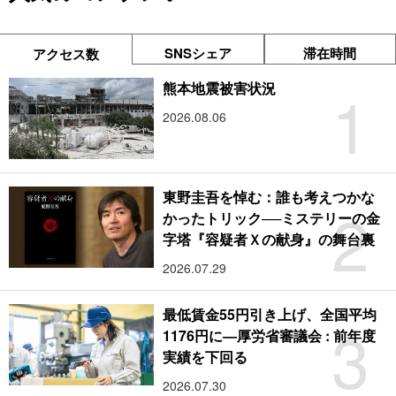
SNSシェア
滞在時間
アクセス数
1
熊本地震被害状況
2026.08.06
東野圭吾を悼む：誰も考えつかな
2
かったトリック──ミステリーの金
字塔『容疑者Ｘの献身』の舞台裏
2026.07.29
最低賃金55円引き上げ、全国平均
3
1176円に―厚労省審議会 : 前年度
実績を下回る
2026.07.30