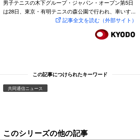
男子テニスの木下グループ・ジャパン・オープン第5日
スポーツ・東京2020
文化
動画/Live
は28日、東京・有明テニスの森公園で行われ、車いす...
記事全文を読む（外部サイト）
科学・技術
Books
暮らし
Cinema
スポーツ・東京2020
Topics
この記事につけられたキーワード
Images
共同通信ニュース
People
東京
このシリーズの他の記事
お知らせ