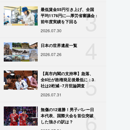
3
最低賃金55円引き上げ、全国
平均1176円に―厚労省審議会 :
前年度実績を下回る
2026.07.30
4
日本の世界遺産一覧
2026.07.26
5
【高市内閣の支持率】急落、
全8社が政権発足後最低に：3
社は2桁減─7月世論調査
2026.07.31
6
無傷の12連勝！男子バレー日
本代表、国際大会を首位突破
した強さの訳は？