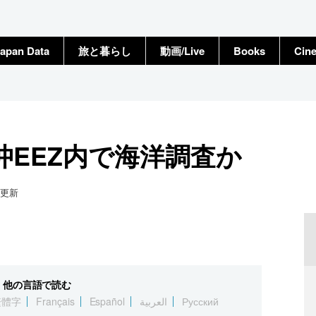
apan Data
旅と暮らし
動画/Live
Books
Cin
沖EEZ内で海洋調査か
更新
他の言語で読む
繁體字
Français
Español
العربية
Русский