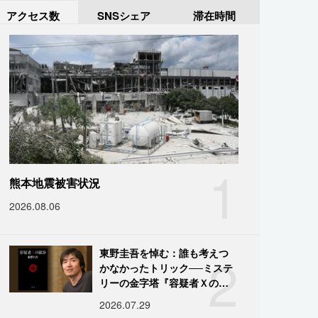
アクセス数
SNSシェア
滞在時間
1
熊本地震被害状況
2026.08.06
2
東野圭吾を悼む：誰も考えつ
かなかったトリック──ミステ
リーの金字塔『容疑者Ｘの献
身』の舞台裏
2026.07.29