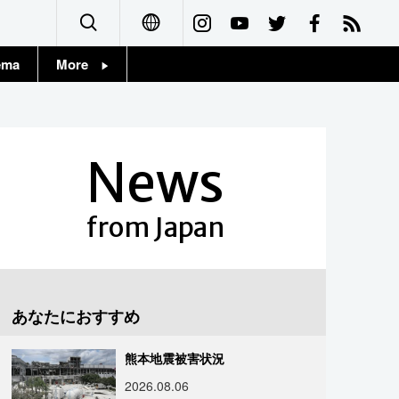
ema
More
English
Topics
简体字
Images
News
繁體字
People
Français
from Japan
東京
Español
お知らせ
العربية
あなたにおすすめ
Русский
熊本地震被害状況
2026.08.06