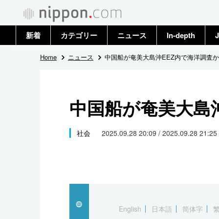
新着
カテゴリー
ニュース
In-depth
J
政治・外交
トップ
Home
ニュース
中国船が奄美大島沖EEZ内で海洋調査か
経済・ビジネス
アーカイブ
中国船が奄美大島
国際
社会
社会
2025.09.28 20:09 / 2025.09.28 21:25
文化
科学・技術
暮らし
English
日本語
简体字