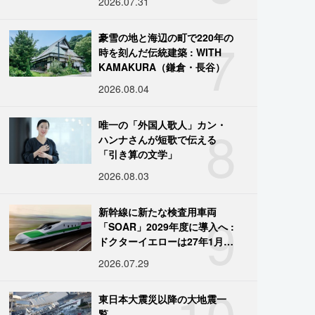
2026.07.31
7
豪雪の地と海辺の町で220年の
時を刻んだ伝統建築 : WITH
KAMAKURA（鎌倉・長谷）
2026.08.04
8
唯一の「外国人歌人」カン・
ハンナさんが短歌で伝える
「引き算の文学」
2026.08.03
9
新幹線に新たな検査用車両
「SOAR」2029年度に導入へ :
ドクターイエローは27年1月に
引退
2026.07.29
10
東日本大震災以降の大地震一
覧