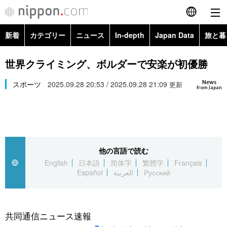
新着
カテゴリー
ニュース
In-depth
Japan Data
旅と暮
English
政治・外交
Topics
世界クライミング、ボルダーで安楽が初優勝
简体字
News
経済・ビジネス
スポーツ
2025.09.28 20:53 / 2025.09.28 21:09
Images
更新
繁體字
from Japan
カテゴリー
国際・海外
People
Français
政治・外交
ニュース
社会
東京
Español
他の言語で読む
経済・ビジネス
トップ
In-depth
文化
お知らせ
English
日本語
简体字
繁體字
Français
العربية
Español
العربية
Русский
国際
アーカイブ
Japan Data
科学・技術
Русский
社会
旅と暮らし
暮らし
共同通信ニュース速報