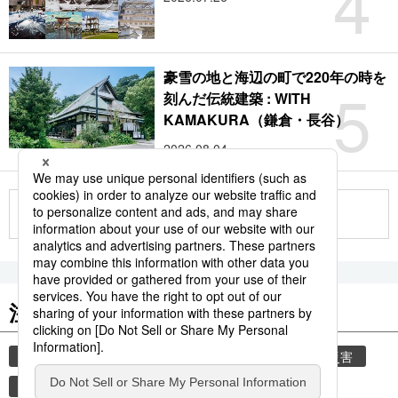
4
豪雪の地と海辺の町で220年の時を
5
刻んだ伝統建築 : WITH
KAMAKURA（鎌倉・長谷）
2026.08.04
もっと見る
注目のキーワード
共同通信ニュース
気象・災害
気象庁
災害
地震
津波
熊本
熊本地震
観光