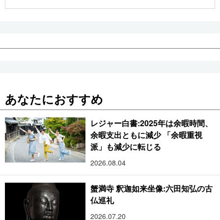
公式SNS
あなたにおすすめ
レジャー白書:2025年は余暇時間、
余暇支出ともに減少 「余暇重視
派」も減少に転じる
2026.08.04
蟹満寺 釈迦如来坐像:六田知弘の古
仏巡礼
2026.07.20