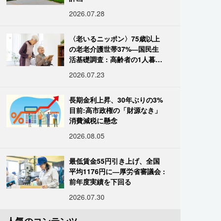
2026.07.28
〈老いるニッポン〉75歳以上
の老老介護世帯37%―国民生
活基礎調査 : 高齢者の1人暮ら
し933万人超
2026.07.23
長期金利上昇、30年ぶりの3%
目前:高市政権の「財源なき」
消費減税に懸念
2026.08.05
最低賃金55円引き上げ、全国
平均1176円に―厚労省審議会 :
前年度実績を下回る
2026.07.30