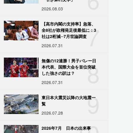
2026.08.03
7
【高市内閣の支持率】急落、
全8社が政権発足後最低に：3
社は2桁減─7月世論調査
2026.07.31
8
無傷の12連勝！男子バレー日
本代表、国際大会を首位突破
した強さの訳は？
2026.07.31
9
東日本大震災以降の大地震一
覧
2026.07.28
10
2026年7月 日本の出来事