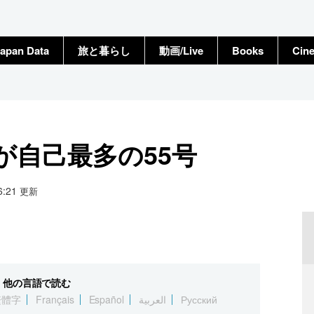
apan Data
旅と暮らし
動画/Live
Books
Cin
が自己最多の55号
06:21
更新
他の言語で読む
繁體字
Français
Español
العربية
Русский