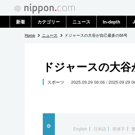
新着
カテゴリー
ニュース
In-depth
J
政治・外交
トップ
Home
ニュース
ドジャースの大谷が自己最多の55号
経済・ビジネス
アーカイブ
ドジャースの大谷
国際
社会
スポーツ
2025.09.29 06:06 / 2025.09.29 
文化
科学・技術
暮らし
English
日本語
简体字