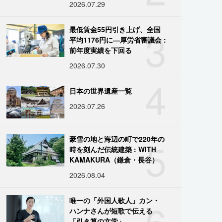
2026.07.29
3
最低賃金55円引き上げ、全国
平均1176円に―厚労省審議会 :
前年度実績を下回る
2026.07.30
4
日本の世界遺産一覧
2026.07.26
5
豪雪の地と海辺の町で220年の
時を刻んだ伝統建築 : WITH
KAMAKURA（鎌倉・長谷）
2026.08.04
6
唯一の「外国人歌人」カン・
ハンナさんが短歌で伝える
「引き算の文学」