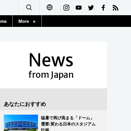
ema
More
English
Topics
简体字
Images
News
繁體字
People
Français
from Japan
東京
Español
お知らせ
العربية
あなたにおすすめ
Русский
猛暑で再び高まる「ドーム」
需要:変わる日本のスタジアム
計画