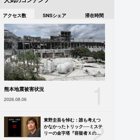
人気のコンテンツ
アクセス数
SNSシェア
滞在時間
1
熊本地震被害状況
2026.08.06
2
東野圭吾を悼む：誰も考えつ
かなかったトリック──ミステ
リーの金字塔『容疑者Ｘの献
身』の舞台裏