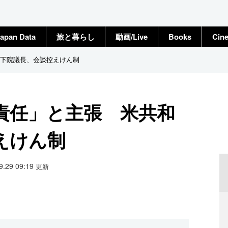
apan Data
旅と暮らし
動画/Live
Books
Cin
下院議長、会談控えけん制
責任」と主張 米共和
えけん制
09.29 09:19
更新