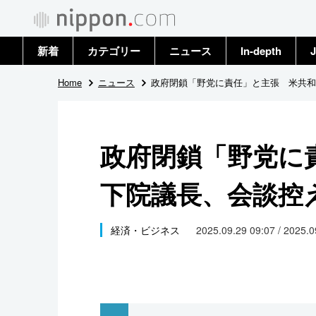
新着
カテゴリー
ニュース
In-depth
J
政治・外交
トップ
Home
ニュース
政府閉鎖「野党に責任」と主張 米共和
経済・ビジネス
アーカイブ
政府閉鎖「野党に
国際
下院議長、会談控
社会
文化
経済・ビジネス
2025.09.29 09:07 / 2025.
科学・技術
暮らし