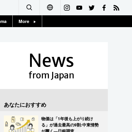
ema
More
English
Topics
简体字
Images
News
繁體字
People
Français
from Japan
東京
Español
お知らせ
العربية
あなたにおすすめ
Русский
物価は「1年後も上がり続け
る」が過去最高の9割:中東情勢
が響く―日銀調査