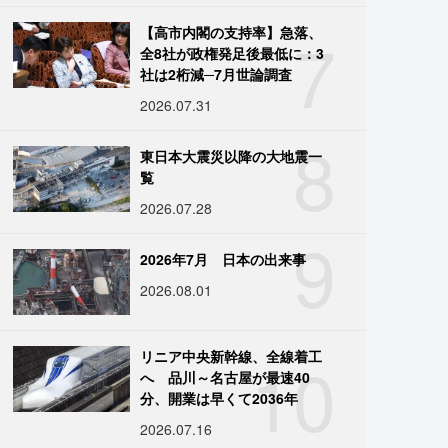
7
【高市内閣の支持率】急落、
全8社が政権発足後最低に：3
社は2桁減─7月世論調査
2026.07.31
8
東日本大震災以降の大地震一
覧
2026.07.28
9
2026年7月 日本の出来事
2026.08.01
10
リニア中央新幹線、全線着工
へ 品川～名古屋が最速40
分、開業は早くて2036年
2026.07.16