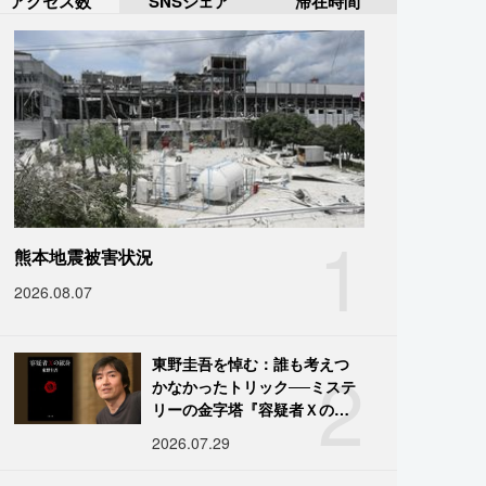
アクセス数
SNSシェア
滞在時間
1
熊本地震被害状況
2026.08.07
2
東野圭吾を悼む：誰も考えつ
かなかったトリック──ミステ
リーの金字塔『容疑者Ｘの献
身』の舞台裏
2026.07.29