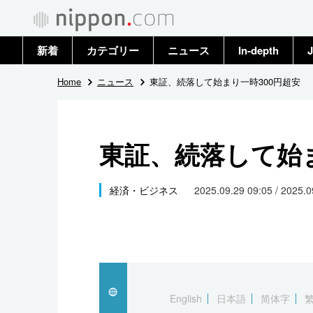
新着
カテゴリー
ニュース
In-depth
J
政治・外交
トップ
Home
ニュース
東証、続落して始まり一時300円超安
経済・ビジネス
アーカイブ
東証、続落して始ま
国際
社会
経済・ビジネス
2025.09.29 09:05 / 2025.
文化
科学・技術
暮らし
English
日本語
简体字