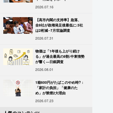
2026.07.16
【高市内閣の支持率】急落、
全8社が政権発足後最低に:3社
は2桁減─7月世論調査
2026.07.31
物価は「1年後も上がり続け
る」が過去最高の9割:中東情勢
が響く―日銀調査
2026.08.01
1箱600円がたばこのやめ時? :
「家計の負担」「健康のた
め」が禁煙2大理由
2026.07.23