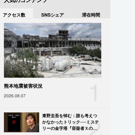
人気のコンテンツ
アクセス数
SNSシェア
滞在時間
1
熊本地震被害状況
2026.08.07
2
東野圭吾を悼む：誰も考えつ
かなかったトリック──ミステ
リーの金字塔『容疑者Ｘの献
身』の舞台裏