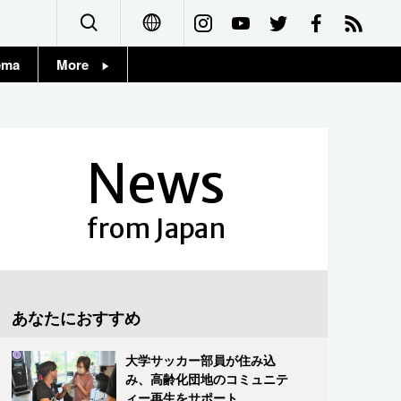
ema
More
English
Topics
简体字
Images
News
繁體字
People
Français
from Japan
東京
Español
お知らせ
العربية
あなたにおすすめ
Русский
大学サッカー部員が住み込
み、高齢化団地のコミュニテ
ィー再生をサポート