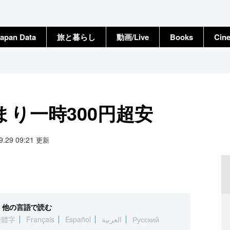
apan Data
旅と暮らし
動画/Live
Books
Cin
り一時300円超安
09.29 09:21
更新
他の言語で読む
繁體字
Français
Español
العربية
Русский