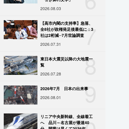
2026.08.03
7
【高市内閣の支持率】急落、
全8社が政権発足後最低に：3
社は2桁減─7月世論調査
2026.07.31
8
東日本大震災以降の大地震一
覧
2026.07.28
9
2026年7月 日本の出来事
2026.08.01
10
リニア中央新幹線、全線着工
へ 品川～名古屋が最速40
分、開業は早くて2036年