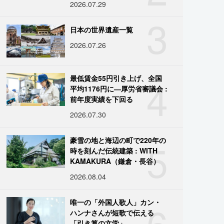
2026.07.29
3
日本の世界遺産一覧
2026.07.26
4
最低賃金55円引き上げ、全国
平均1176円に―厚労省審議会 :
前年度実績を下回る
2026.07.30
5
豪雪の地と海辺の町で220年の
時を刻んだ伝統建築 : WITH
KAMAKURA（鎌倉・長谷）
2026.08.04
6
唯一の「外国人歌人」カン・
ハンナさんが短歌で伝える
「引き算の文学」