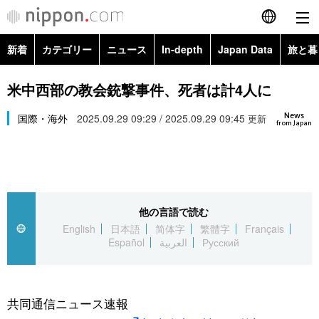
新着
カテゴリー
ニュース
In-depth
Japan Data
旅と暮
English
政治・外交
Topics
米中西部の教会銃撃事件、死者は計4人に
简体字
News
経済・ビジネス
国際・海外
2025.09.29 09:29 / 2025.09.29 09:45
Images
更新
繁體字
from Japan
カテゴリー
国際・海外
People
Français
政治・外交
ニュース
社会
東京
Español
他の言語で読む
経済・ビジネス
トップ
In-depth
文化
お知らせ
English
日本語
简体字
繁體字
Français
العربية
Español
العربية
Русский
国際
アーカイブ
Japan Data
科学・技術
Русский
社会
旅と暮らし
暮らし
共同通信ニュース速報