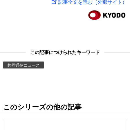
記事全文を読む（外部サイト）
スポーツ・東京2020
文化
動画/Live
科学・技術
Books
暮らし
Cinema
この記事につけられたキーワード
スポーツ・東京2020
Topics
共同通信ニュース
Images
People
このシリーズの他の記事
東京
お知らせ