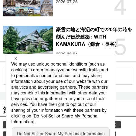
4
2026.07.26
豪雪の地と海辺の町で220年の時を
5
刻んだ伝統建築 : WITH
KAMAKURA（鎌倉・長谷）
2026.08.04
もっと見る
注目のキーワード
共同通信ニュース
和食
気象・災害
災害
食材
避難所
自然災害
少子化
旅