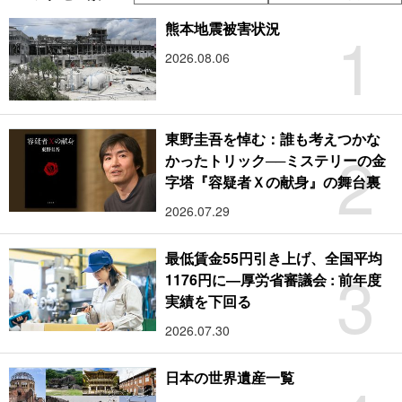
1
熊本地震被害状況
2026.08.06
東野圭吾を悼む：誰も考えつかな
2
かったトリック──ミステリーの金
字塔『容疑者Ｘの献身』の舞台裏
2026.07.29
最低賃金55円引き上げ、全国平均
3
1176円に―厚労省審議会 : 前年度
実績を下回る
2026.07.30
日本の世界遺産一覧