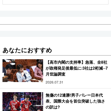
公式SNS
あなたにおすすめ
【高市内閣の支持率】急落、全8社
が政権発足後最低に:3社は2桁減─7
月世論調査
2026.07.31
無傷の12連勝!男子バレー日本代
表、国際大会を首位突破した強さ
の訳は?