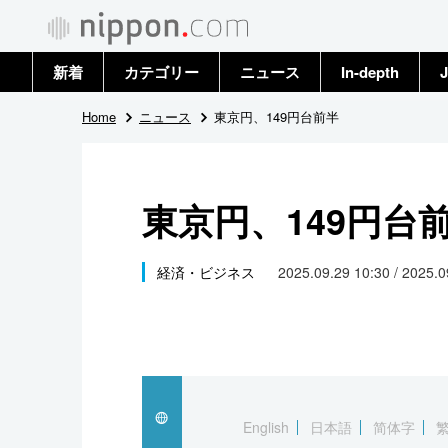
新着
カテゴリー
ニュース
In-depth
J
政治・外交
トップ
Home
ニュース
東京円、149円台前半
経済・ビジネス
アーカイブ
東京円、149円台
国際
社会
経済・ビジネス
2025.09.29 10:30 / 2025.
文化
科学・技術
暮らし
English
日本語
简体字