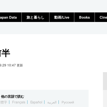
apan Data
旅と暮らし
動画/Live
Books
Cin
前半
09.29 10:47
更新
他の言語で読む
繁體字
Français
Español
العربية
Русский