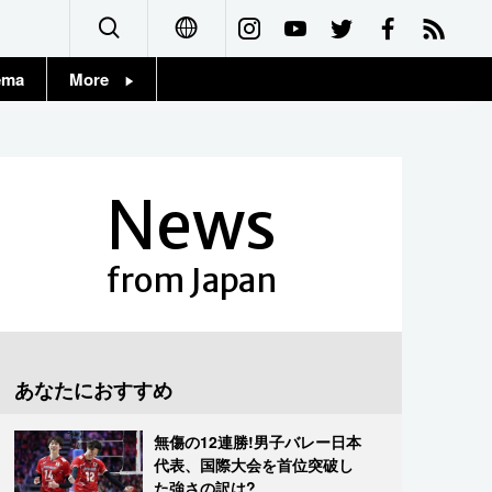
ema
More
English
Topics
简体字
Images
News
繁體字
People
Français
from Japan
東京
Español
お知らせ
العربية
あなたにおすすめ
Русский
無傷の12連勝!男子バレー日本
代表、国際大会を首位突破し
た強さの訳は?