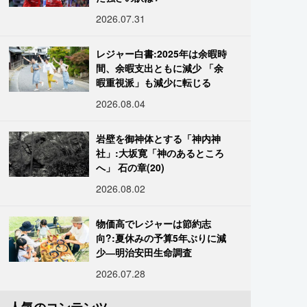
2026.07.31
レジャー白書:2025年は余暇時
間、余暇支出ともに減少 「余
暇重視派」も減少に転じる
2026.08.04
岩壁を御神体とする「神内神
社」:大坂寛「神のあるところ
へ」 石の章(20)
2026.08.02
物価高でレジャーは節約志
向?:夏休みの予算5年ぶりに減
少―明治安田生命調査
2026.07.28