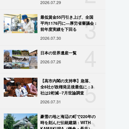
2026.07.29
3
最低賃金55円引き上げ、全国
平均1176円に―厚労省審議会 :
前年度実績を下回る
2026.07.30
4
日本の世界遺産一覧
2026.07.26
5
【高市内閣の支持率】急落、
全8社が政権発足後最低に：3
社は2桁減─7月世論調査
2026.07.31
6
豪雪の地と海辺の町で220年の
時を刻んだ伝統建築 : WITH
KAMAKURA（鎌倉・長谷）