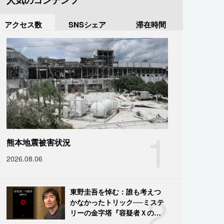
人気のコンテンツ
アクセス数
SNSシェア
滞在時間
1
熊本地震被害状況
2026.08.06
2
東野圭吾を悼む：誰も考えつ
かなかったトリック──ミステ
リーの金字塔『容疑者Ｘの献
身』の舞台裏