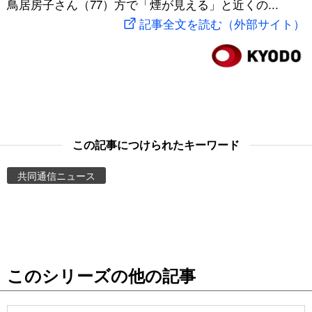
鳥居房子さん（77）方で「煙が見える」と近くの...
スポーツ・東京2020
文化
動画/Live
記事全文を読む（外部サイト）
科学・技術
Books
暮らし
Cinema
スポーツ・東京2020
Topics
この記事につけられたキーワード
共同通信ニュース
Images
People
東京
このシリーズの他の記事
お知らせ