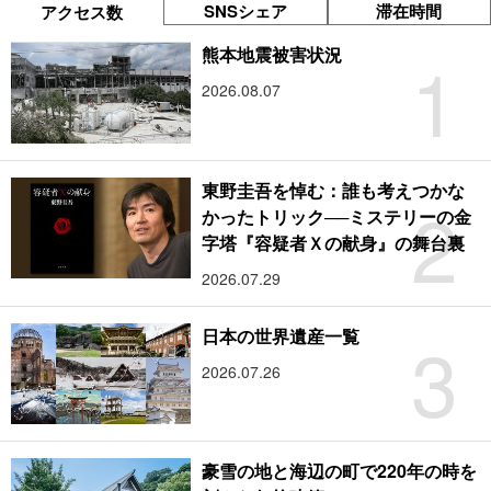
SNSシェア
滞在時間
アクセス数
1
熊本地震被害状況
2026.08.07
東野圭吾を悼む：誰も考えつかな
2
かったトリック──ミステリーの金
字塔『容疑者Ｘの献身』の舞台裏
2026.07.29
3
日本の世界遺産一覧
2026.07.26
豪雪の地と海辺の町で220年の時を