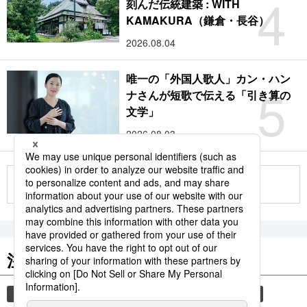
4
刻んだ伝統建築 : WITH
KAMAKURA（鎌倉・長谷）
2026.08.04
唯一の「外国人歌人」カン・ハン
5
ナさんが短歌で伝える「引き算の
文学」
2026.08.03
もっと見る
注目のキーワード
共同通信ニュース
和食
食材
スパイス