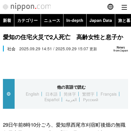
新着
カテゴリー
ニュース
In-depth
Japan Data
旅と暮
English
政治・外交
Topics
愛知の住宅火災で2人死亡 高齢女性と息子か
简体字
News
経済・ビジネス
社会
2025.09.29 14:51 / 2025.09.29 15:07
Images
更新
繁體字
from Japan
カテゴリー
国際・海外
People
Français
政治・外交
ニュース
社会
東京
Español
他の言語で読む
経済・ビジネス
トップ
In-depth
文化
お知らせ
English
日本語
简体字
繁體字
Français
العربية
Español
العربية
Русский
国際
アーカイブ
Japan Data
科学・技術
Русский
社会
旅と暮らし
暮らし
29日午前8時10分ごろ、愛知県西尾市刈宿町後畑の無職