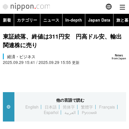
新着
カテゴリー
ニュース
In-depth
Japan Data
旅と暮
English
政治・外交
Topics
東証続落、終値は311円安 円高ドル安、輸出
简体字
関連株に売り
経済・ビジネス
Images
繁體字
カテゴリー
News
経済・ビジネス
from Japan
2025.09.29 15:41 / 2025.09.29 15:55
国際・海外
更新
People
Français
政治・外交
ニュース
社会
東京
Español
経済・ビジネス
トップ
In-depth
文化
お知らせ
العربية
他の言語で読む
国際
アーカイブ
Japan Data
科学・技術
English
日本語
简体字
繁體字
Français
Русский
Español
العربية
Русский
社会
旅と暮らし
暮らし