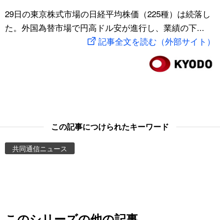
スポーツ・東京2020
29日の東京株式市場の日経平均株価（225種）は続落し
文化
動画/Live
た。外国為替市場で円高ドル安が進行し、業績の下...
記事全文を読む（外部サイト）
科学・技術
Books
暮らし
Cinema
スポーツ・東京2020
Topics
Images
この記事につけられたキーワード
共同通信ニュース
People
東京
お知らせ
このシリーズの他の記事