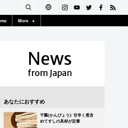
ema
More
English
Topics
简体字
Images
News
繁體字
People
Français
from Japan
東京
Español
お知らせ
العربية
あなたにおすすめ
Русский
干瓢(かんぴょう): 甘辛く煮含
めてすしの具材が定番