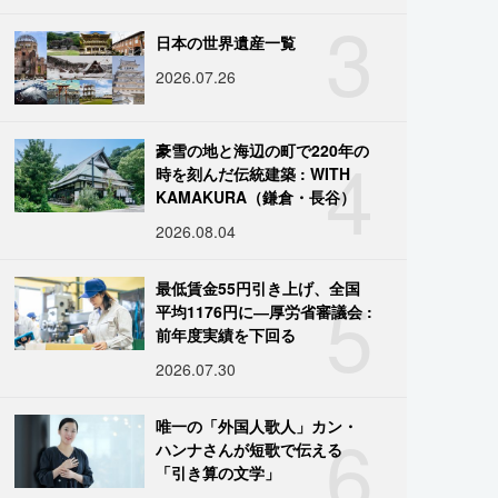
3
日本の世界遺産一覧
2026.07.26
4
豪雪の地と海辺の町で220年の
時を刻んだ伝統建築 : WITH
KAMAKURA（鎌倉・長谷）
2026.08.04
5
最低賃金55円引き上げ、全国
平均1176円に―厚労省審議会 :
前年度実績を下回る
2026.07.30
6
唯一の「外国人歌人」カン・
ハンナさんが短歌で伝える
「引き算の文学」