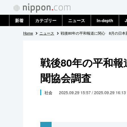
新着
カテゴリー
ニュース
In-depth
J
政治・外交
トップ
Home
ニュース
戦後80年の平和報道に関心 8月の日本
経済・ビジネス
アーカイブ
戦後80年の平和報
国際
聞協会調査
社会
文化
社会
2025.09.29 15:57 / 2025.09.29 16:13
科学・技術
暮らし