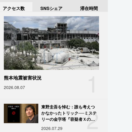
アクセス数
SNSシェア
滞在時間
1
熊本地震被害状況
2026.08.07
2
東野圭吾を悼む：誰も考えつ
かなかったトリック──ミステ
リーの金字塔『容疑者Ｘの献
身』の舞台裏
2026.07.29