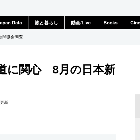
apan Data
旅と暮らし
動画/Live
Books
Cin
新聞協会調査
道に関心 8月の日本新
更新