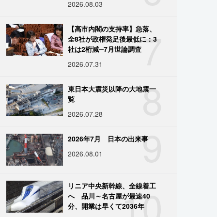
2026.08.03
7
【高市内閣の支持率】急落、
全8社が政権発足後最低に：3
社は2桁減─7月世論調査
2026.07.31
8
東日本大震災以降の大地震一
覧
2026.07.28
9
2026年7月 日本の出来事
2026.08.01
10
リニア中央新幹線、全線着工
へ 品川～名古屋が最速40
分、開業は早くて2036年