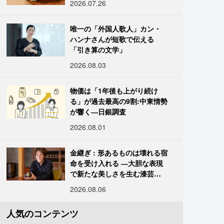
2026.07.26
唯一の「外国人歌人」カン・
ハンナさんが短歌で伝える
「引き算の文学」
2026.08.03
物価は「1年後も上がり続け
る」が過去最高の9割:中東情勢
が響く―日銀調査
2026.08.01
金継ぎ : 形あるものは壊れる宿
命を受け入れる ―大胆な表現
で新たな美しさを生む漆芸修
復師・末崎広樹
2026.08.06
人気のコンテンツ