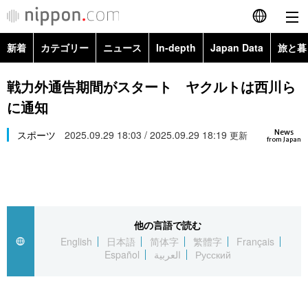
新着
カテゴリー
ニュース
In-depth
Japan Data
旅と暮
English
政治・外交
Topics
戦力外通告期間がスタート ヤクルトは西川ら
简体字
に通知
経済・ビジネス
Images
繁體字
カテゴリー
News
スポーツ
2025.09.29 18:03 / 2025.09.29 18:19
更新
from Japan
国際・海外
People
Français
政治・外交
ニュース
社会
東京
Español
経済・ビジネス
トップ
In-depth
文化
お知らせ
العربية
他の言語で読む
English
日本語
简体字
繁體字
Français
国際
アーカイブ
Japan Data
科学・技術
Español
العربية
Русский
Русский
社会
旅と暮らし
暮らし