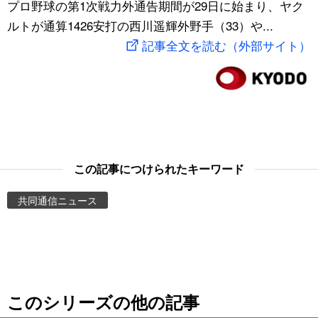
プロ野球の第1次戦力外通告期間が29日に始まり、ヤク
スポーツ・東京2020
文化
動画/Live
ルトが通算1426安打の西川遥輝外野手（33）や...
記事全文を読む（外部サイト）
科学・技術
Books
暮らし
Cinema
スポーツ・東京2020
Topics
この記事につけられたキーワード
Images
共同通信ニュース
People
東京
このシリーズの他の記事
お知らせ