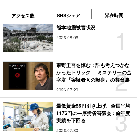
SNSシェア
滞在時間
アクセス数
1
熊本地震被害状況
2026.08.06
東野圭吾を悼む：誰も考えつかな
2
かったトリック──ミステリーの金
字塔『容疑者Ｘの献身』の舞台裏
2026.07.29
最低賃金55円引き上げ、全国平均
3
1176円に―厚労省審議会 : 前年度
実績を下回る
2026.07.30