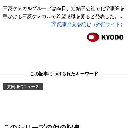
スポーツ・東京2020
三菱ケミカルグループは29日、連結子会社で化学事業を
文化
動画/Live
手がける三菱ケミカルで希望退職を募ると発表した。...
記事全文を読む（外部サイト）
科学・技術
Books
暮らし
Cinema
スポーツ・東京2020
Topics
Images
この記事につけられたキーワード
共同通信ニュース
People
東京
お知らせ
このシリーズの他の記事