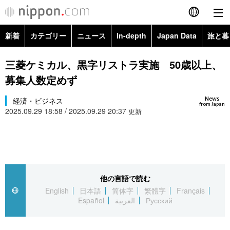
新着
カテゴリー
ニュース
In-depth
Japan Data
旅と暮
English
政治・外交
Topics
三菱ケミカル、黒字リストラ実施 50歳以上、
简体字
募集人数定めず
経済・ビジネス
Images
繁體字
カテゴリー
News
経済・ビジネス
from Japan
2025.09.29 18:58 / 2025.09.29 20:37
国際・海外
更新
People
Français
政治・外交
ニュース
社会
東京
Español
経済・ビジネス
トップ
In-depth
文化
お知らせ
العربية
他の言語で読む
国際
アーカイブ
Japan Data
科学・技術
English
日本語
简体字
繁體字
Français
Русский
Español
العربية
Русский
社会
旅と暮らし
暮らし