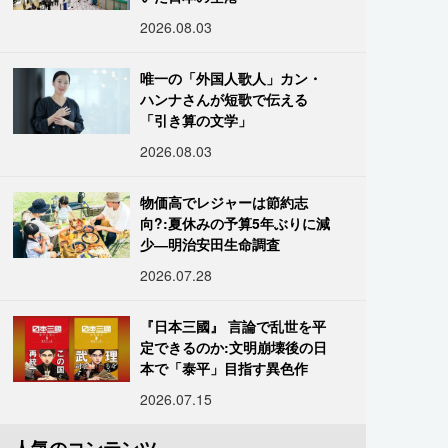
2026.08.03
唯一の「外国人歌人」カン・
ハンナさんが短歌で伝える
「引き算の文学」
2026.08.03
物価高でレジャーは節約志
向?:夏休みの予算5年ぶりに減
少―明治安田生命調査
2026.07.28
『日本三國』 言論で乱世を平
定できるのか:文明崩壊後の日
本で「泰平」目指す異色作
2026.07.15