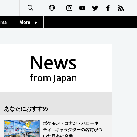
ema
More
English
Topics
简体字
Images
News
繁體字
People
Français
from Japan
東京
Español
お知らせ
العربية
あなたにおすすめ
Русский
ポケモン・コナン・ハローキ
ティ...キャラクターの名前がつ
いた日本の空港