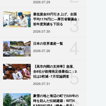
2026.07.29
3
最低賃金55円引き上げ、全国
平均1176円に―厚労省審議会 :
前年度実績を下回る
2026.07.30
4
日本の世界遺産一覧
2026.07.26
5
【高市内閣の支持率】急落、
全8社が政権発足後最低に：3
社は2桁減─7月世論調査
2026.07.31
6
豪雪の地と海辺の町で220年の
時を刻んだ伝統建築 : WITH
KAMAKURA（鎌倉・長谷）