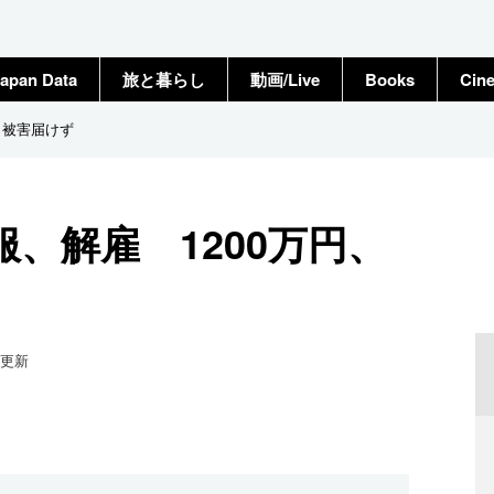
apan Data
旅と暮らし
動画/Live
Books
Cin
、被害届けず
、解雇 1200万円、
更新