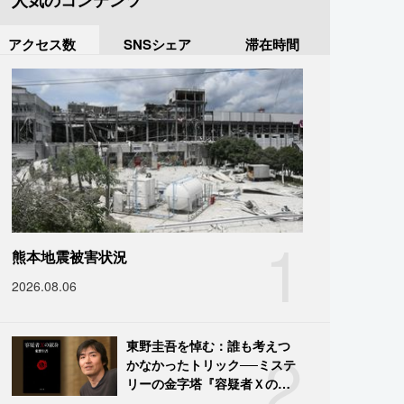
人気のコンテンツ
アクセス数
SNSシェア
滞在時間
1
熊本地震被害状況
2026.08.06
2
東野圭吾を悼む：誰も考えつ
かなかったトリック──ミステ
リーの金字塔『容疑者Ｘの献
身』の舞台裏