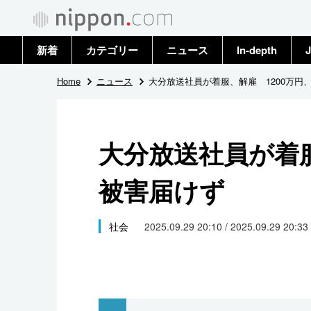
新着
カテゴリー
ニュース
In-depth
J
政治・外交
トップ
Home
ニュース
大分放送社員が着服、解雇 1200万円
経済・ビジネス
アーカイブ
大分放送社員が着服
国際
被害届けず
社会
文化
社会
2025.09.29 20:10 / 2025.09.29 20:33
科学・技術
暮らし