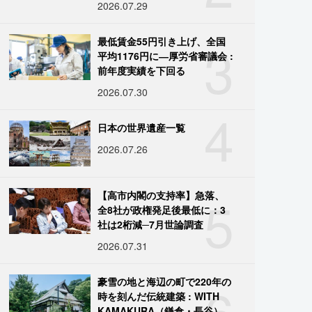
2026.07.29
3
最低賃金55円引き上げ、全国
平均1176円に―厚労省審議会 :
前年度実績を下回る
2026.07.30
4
日本の世界遺産一覧
2026.07.26
5
【高市内閣の支持率】急落、
全8社が政権発足後最低に：3
社は2桁減─7月世論調査
2026.07.31
6
豪雪の地と海辺の町で220年の
時を刻んだ伝統建築 : WITH
KAMAKURA（鎌倉・長谷）