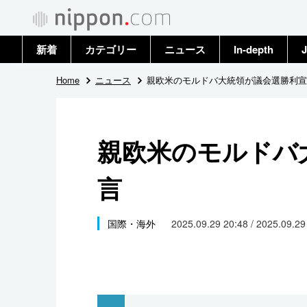
新着
カテゴリー
ニュース
In-depth
J
政治・外交
トップ
Home
ニュース
親欧米のモルドバ大統領が議会選勝利宣
経済・ビジネス
アーカイブ
親欧米のモルドバ
国際
言
社会
文化
国際・海外
2025.09.29 20:48 / 2025.09.2
科学・技術
暮らし