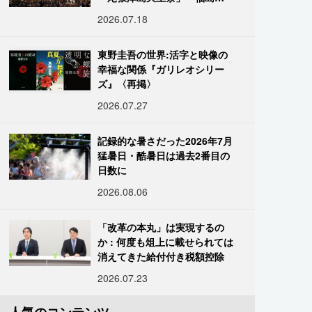
「二本松の提灯祭り」:おびた
2026.07.18
だしい灯火が夜空を照らす光
の祭典
東野圭吾の世界:活字と映像の
幸福な関係『ガリレオシリー
ズ』〈再掲〉
2026.07.27
記録的な暑さだった2026年7月
猛暑日・酷暑日は過去2番目の
日数に
2026.08.06
「改革の本丸」は実現するの
か : 何度も俎上に載せられては
消えてきた給付付き税額控除
2026.07.23