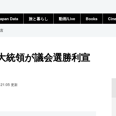
apan Data
旅と暮らし
動画/Live
Books
Cin
言
大統領が議会選勝利宣
9 21:05
更新