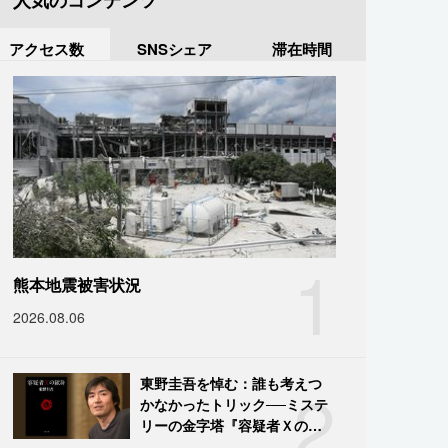
人気のコンテンツ
アクセス数
SNSシェア
滞在時間
1
熊本地震被害状況
2026.08.06
2
東野圭吾を悼む：誰も考えつ
かなかったトリック──ミステ
リーの金字塔『容疑者Ｘの献
身』の舞台裏