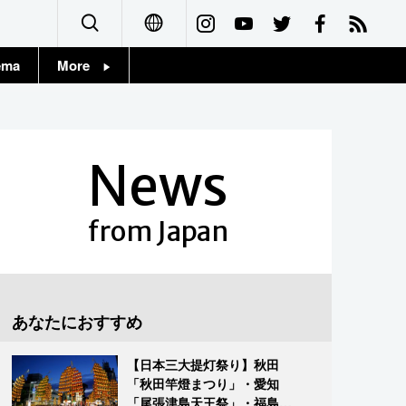
ema
More
English
Topics
简体字
Images
News
繁體字
People
Français
from Japan
東京
Español
お知らせ
العربية
あなたにおすすめ
Русский
【日本三大提灯祭り】秋田
「秋田竿燈まつり」・愛知
「尾張津島天王祭」・福島