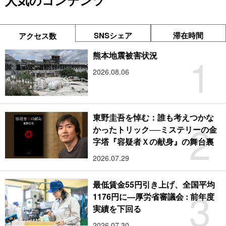
人気のコンテンツ
SNSシェア
滞在時間
アクセス数
1
熊本地震被害状況
2026.08.06
東野圭吾を悼む：誰も考えつかな
2
かったトリック──ミステリーの金
字塔『容疑者Ｘの献身』の舞台裏
2026.07.29
最低賃金55円引き上げ、全国平均
3
1176円に―厚労省審議会 : 前年度
実績を下回る
2026.07.30