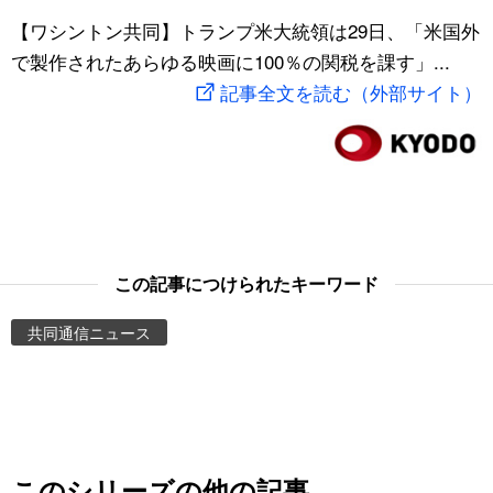
スポーツ・東京2020
【ワシントン共同】トランプ米大統領は29日、「米国外
文化
動画/Live
で製作されたあらゆる映画に100％の関税を課す」...
記事全文を読む（外部サイト）
科学・技術
Books
暮らし
Cinema
スポーツ・東京2020
Topics
Images
この記事につけられたキーワード
共同通信ニュース
People
東京
お知らせ
このシリーズの他の記事