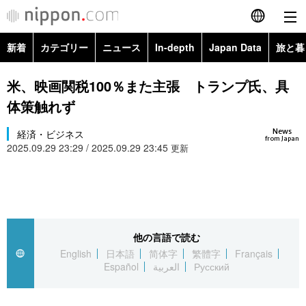
新着
カテゴリー
ニュース
In-depth
Japan Data
旅と暮
English
政治・外交
Topics
米、映画関税100％また主張 トランプ氏、具
简体字
体策触れず
経済・ビジネス
Images
繁體字
カテゴリー
News
経済・ビジネス
from Japan
2025.09.29 23:29 / 2025.09.29 23:45
国際・海外
更新
People
Français
政治・外交
ニュース
社会
東京
Español
経済・ビジネス
トップ
In-depth
文化
お知らせ
العربية
他の言語で読む
国際
アーカイブ
Japan Data
科学・技術
English
日本語
简体字
繁體字
Français
Русский
Español
العربية
Русский
社会
旅と暮らし
暮らし