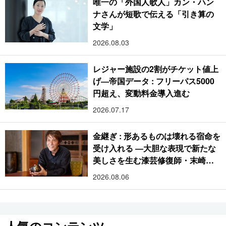
唯一の「外国人歌人」カン・ハン
ナさんが短歌で伝える「引き算の
文学」
2026.08.03
レジャー施設の2割がチケット値上
げ―帝国データ : フリーパス5000
円超え、変動料金導入進む
2026.07.17
金継ぎ : 形あるものは壊れる宿命を
受け入れる ―大胆な表現で新たな
美しさを生む漆芸修復師・末崎広
樹
2026.08.06