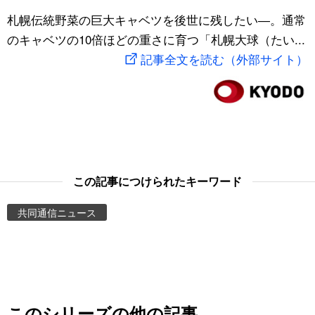
スポーツ・東京2020
札幌伝統野菜の巨大キャベツを後世に残したい―。通常
文化
動画/Live
のキャベツの10倍ほどの重さに育つ「札幌大球（たい...
記事全文を読む（外部サイト）
科学・技術
Books
暮らし
Cinema
スポーツ・東京2020
Topics
Images
この記事につけられたキーワード
共同通信ニュース
People
東京
お知らせ
このシリーズの他の記事