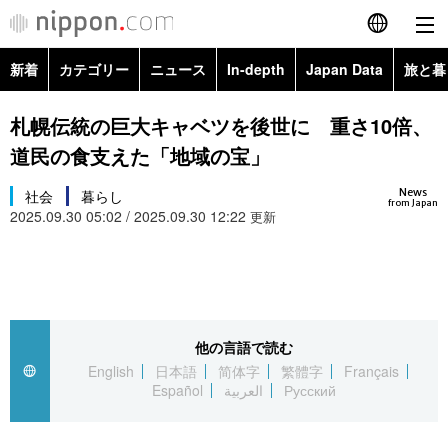
新着
カテゴリー
ニュース
In-depth
Japan Data
旅と暮
English
政治・外交
Topics
札幌伝統の巨大キャベツを後世に 重さ10倍、
简体字
道民の食支えた「地域の宝」
経済・ビジネス
Images
繁體字
カテゴリー
News
社会
暮らし
from Japan
2025.09.30 05:02 / 2025.09.30 12:22
国際・海外
更新
People
Français
政治・外交
ニュース
社会
東京
Español
経済・ビジネス
トップ
In-depth
文化
お知らせ
العربية
他の言語で読む
国際
アーカイブ
Japan Data
科学・技術
English
日本語
简体字
繁體字
Français
Русский
Español
العربية
Русский
社会
旅と暮らし
暮らし