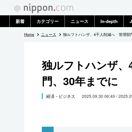
新着
カテゴリー
ニュース
In-depth
J
政治・外交
トップ
Home
ニュース
独ルフトハンザ、4千人削減へ 管理部門
経済・ビジネス
アーカイブ
独ルフトハンザ、
国際
門、30年までに
社会
文化
経済・ビジネス
2025.09.30 06:49 / 2025.
科学・技術
暮らし