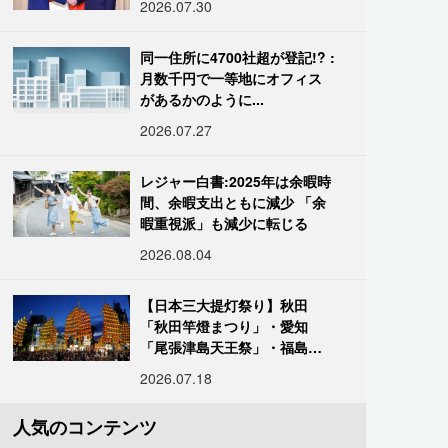
2026.07.30
同一住所に4700社超が登記!? :
月数千円で一等地にオフィス
があるかのように...
2026.07.27
レジャー白書:2025年は余暇時
間、余暇支出ともに減少 「余
暇重視派」も減少に転じる
2026.08.04
【日本三大提灯祭り】秋田
「秋田竿燈まつり」・愛知
「尾張津島天王祭」・福島
「二本松の提灯祭り」:おびた
2026.07.18
だしい灯火が夜空を照らす光
の祭典
人気のコンテンツ