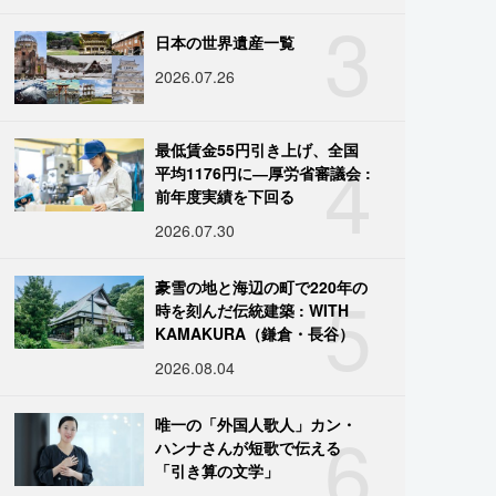
3
日本の世界遺産一覧
2026.07.26
4
最低賃金55円引き上げ、全国
平均1176円に―厚労省審議会 :
前年度実績を下回る
2026.07.30
5
豪雪の地と海辺の町で220年の
時を刻んだ伝統建築 : WITH
KAMAKURA（鎌倉・長谷）
2026.08.04
6
唯一の「外国人歌人」カン・
ハンナさんが短歌で伝える
「引き算の文学」