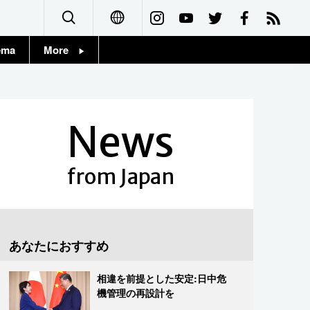
ema
More
English
Topics
简体字
Images
News
繁體字
People
Français
from Japan
東京
Español
お知らせ
العربية
あなたにおすすめ
Русский
相違を前提とした安定:日中危
機管理の再設計を