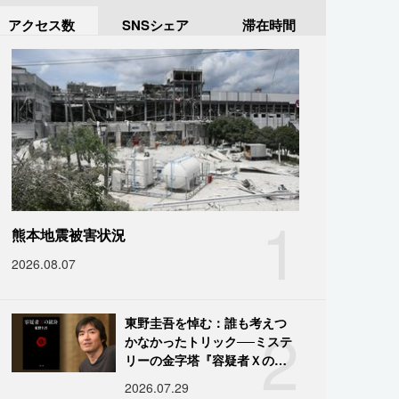
アクセス数
SNSシェア
滞在時間
1
熊本地震被害状況
2026.08.07
2
東野圭吾を悼む：誰も考えつ
かなかったトリック──ミステ
リーの金字塔『容疑者Ｘの献
身』の舞台裏
2026.07.29