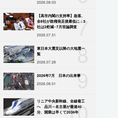
2026.08.03
7
【高市内閣の支持率】急落、
全8社が政権発足後最低に：3
社は2桁減─7月世論調査
2026.07.31
8
東日本大震災以降の大地震一
覧
2026.07.28
9
2026年7月 日本の出来事
2026.08.01
10
リニア中央新幹線、全線着工
へ 品川～名古屋が最速40
分、開業は早くて2036年