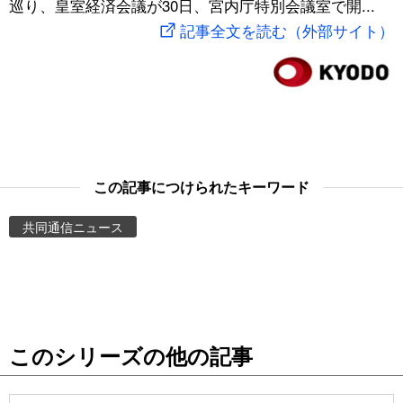
巡り、皇室経済会議が30日、宮内庁特別会議室で開...
スポーツ・東京2020
文化
動画/Live
記事全文を読む（外部サイト）
科学・技術
Books
暮らし
Cinema
スポーツ・東京2020
Topics
この記事につけられたキーワード
共同通信ニュース
Images
People
東京
このシリーズの他の記事
お知らせ