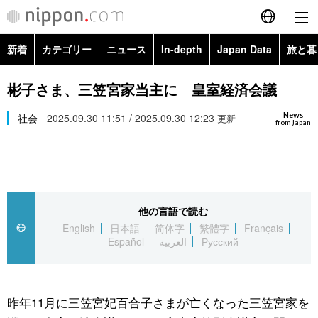
新着
カテゴリー
ニュース
In-depth
Japan Data
旅と暮
English
政治・外交
Topics
彬子さま、三笠宮家当主に 皇室経済会議
简体字
News
経済・ビジネス
社会
2025.09.30 11:51 / 2025.09.30 12:23
Images
更新
繁體字
from Japan
カテゴリー
国際・海外
People
Français
政治・外交
ニュース
社会
東京
Español
他の言語で読む
経済・ビジネス
トップ
In-depth
文化
お知らせ
English
日本語
简体字
繁體字
Français
العربية
Español
العربية
Русский
国際
アーカイブ
Japan Data
科学・技術
Русский
社会
旅と暮らし
暮らし
昨年11月に三笠宮妃百合子さまが亡くなった三笠宮家を