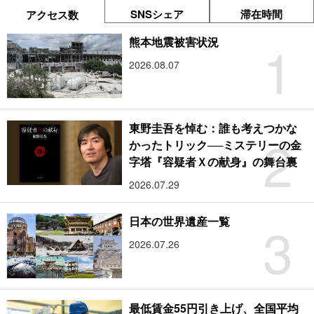
SNSシェア
滞在時間
アクセス数
1
熊本地震被害状況
2026.08.07
東野圭吾を悼む：誰も考えつかな
2
かったトリック──ミステリーの金
字塔『容疑者Ｘの献身』の舞台裏
2026.07.29
3
日本の世界遺産一覧
2026.07.26
最低賃金55円引き上げ、全国平均