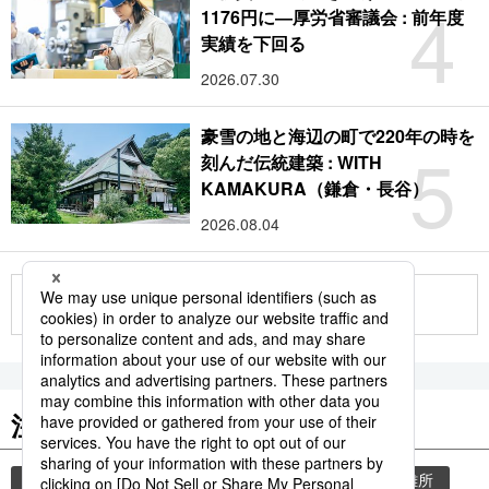
4
1176円に―厚労省審議会 : 前年度
実績を下回る
2026.07.30
豪雪の地と海辺の町で220年の時を
5
刻んだ伝統建築 : WITH
KAMAKURA（鎌倉・長谷）
2026.08.04
もっと見る
注目のキーワード
共同通信ニュース
気象・災害
災害
避難所