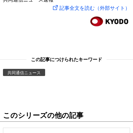
記事全文を読む（外部サイト）
スポーツ・東京2020
文化
動画/Live
科学・技術
Books
暮らし
Cinema
この記事につけられたキーワード
スポーツ・東京2020
Topics
共同通信ニュース
Images
People
東京
このシリーズの他の記事
お知らせ