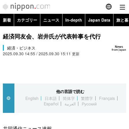
新着
カテゴリー
ニュース
In-depth
Japan Data
旅と暮
English
政治・外交
Topics
経済同友会、岩井氏が代表幹事を代行
简体字
News
経済・ビジネス
経済・ビジネス
Images
繁體字
from Japan
2025.09.30 14:55 / 2025.09.30 15:11
更新
カテゴリー
国際・海外
People
Français
政治・外交
ニュース
社会
東京
Español
経済・ビジネス
トップ
In-depth
他の言語で読む
文化
お知らせ
العربية
English
日本語
简体字
繁體字
Français
Español
العربية
Русский
国際
アーカイブ
Japan Data
科学・技術
Русский
社会
旅と暮らし
暮らし
共同通信ニュース速報