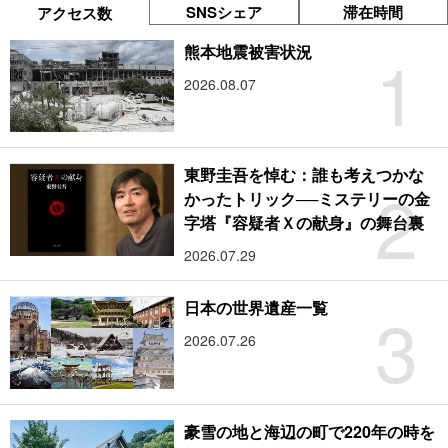
SNSシェア
滞在時間
アクセス数
1
熊本地震被害状況
2026.08.07
東野圭吾を悼む：誰も考えつかな
2
かったトリック──ミステリーの金
字塔『容疑者Ｘの献身』の舞台裏
2026.07.29
3
日本の世界遺産一覧
2026.07.26
豪雪の地と海辺の町で220年の時を