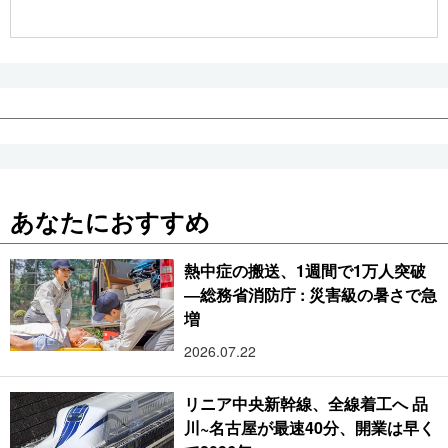
公式SNS
あなたにおすすめ
熱中症の搬送、1週間で1万人突破
―総務省消防庁 : 災害級の暑さで急
増
2026.07.22
リニア中央新幹線、全線着工へ 品
川~名古屋が最速40分、開業は早く