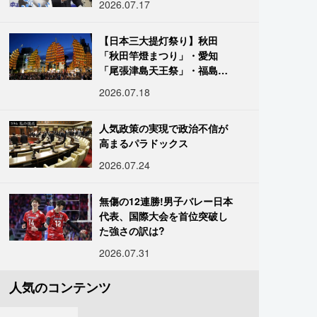
2026.07.17
【日本三大提灯祭り】秋田
「秋田竿燈まつり」・愛知
「尾張津島天王祭」・福島
「二本松の提灯祭り」:おびた
2026.07.18
だしい灯火が夜空を照らす光
の祭典
人気政策の実現で政治不信が
高まるパラドックス
2026.07.24
無傷の12連勝!男子バレー日本
代表、国際大会を首位突破し
た強さの訳は?
2026.07.31
人気のコンテンツ