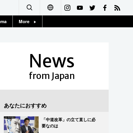
ema
More
English
Topics
简体字
Images
News
繁體字
People
Français
from Japan
東京
Español
お知らせ
العربية
あなたにおすすめ
Русский
「中道改革」の立て直しに必
要なのは