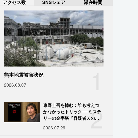
アクセス数
SNSシェア
滞在時間
1
熊本地震被害状況
2026.08.07
2
東野圭吾を悼む：誰も考えつ
かなかったトリック──ミステ
リーの金字塔『容疑者Ｘの献
身』の舞台裏
2026.07.29