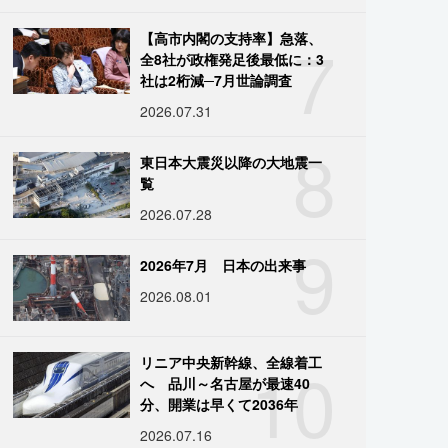
7
【高市内閣の支持率】急落、
全8社が政権発足後最低に：3
社は2桁減─7月世論調査
2026.07.31
8
東日本大震災以降の大地震一
覧
2026.07.28
9
2026年7月 日本の出来事
2026.08.01
10
リニア中央新幹線、全線着工
へ 品川～名古屋が最速40
分、開業は早くて2036年
2026.07.16