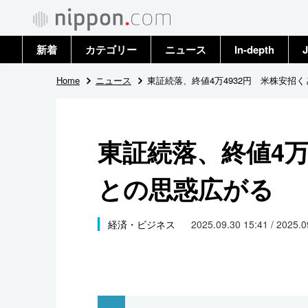
新着
カテゴリー
ニュース
In-depth
J
政治・外交
トップ
Home
ニュース
東証続落、終値4万4932円 米株安招
経済・ビジネス
アーカイブ
東証続落、終値4万
国際
との思惑広がる
社会
文化
経済・ビジネス
2025.09.30 15:41 / 2025.
科学・技術
暮らし