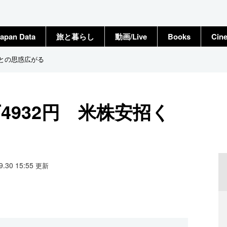
apan Data
旅と暮らし
動画/Live
Books
Cin
くとの思惑広がる
4932円 米株安招く
09.30 15:55
更新