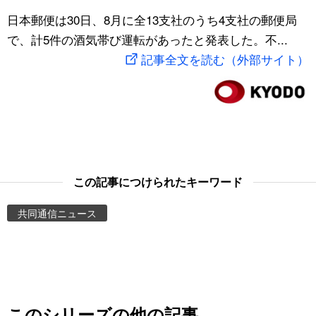
スポーツ・東京2020
日本郵便は30日、8月に全13支社のうち4支社の郵便局
文化
動画/Live
で、計5件の酒気帯び運転があったと発表した。不...
記事全文を読む（外部サイト）
科学・技術
Books
暮らし
Cinema
スポーツ・東京2020
Topics
Images
この記事につけられたキーワード
共同通信ニュース
People
東京
お知らせ
このシリーズの他の記事