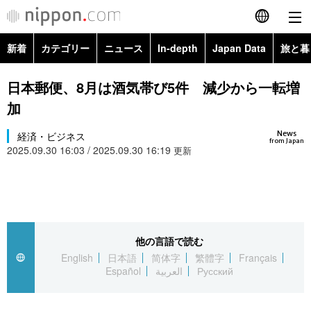
新着
カテゴリー
ニュース
In-depth
Japan Data
旅と暮
English
政治・外交
Topics
日本郵便、8月は酒気帯び5件 減少から一転増
简体字
加
経済・ビジネス
Images
繁體字
カテゴリー
News
経済・ビジネス
from Japan
2025.09.30 16:03 / 2025.09.30 16:19
国際・海外
更新
People
Français
政治・外交
ニュース
社会
東京
Español
経済・ビジネス
トップ
In-depth
文化
お知らせ
العربية
他の言語で読む
国際
アーカイブ
Japan Data
科学・技術
English
日本語
简体字
繁體字
Français
Русский
Español
العربية
Русский
社会
旅と暮らし
暮らし