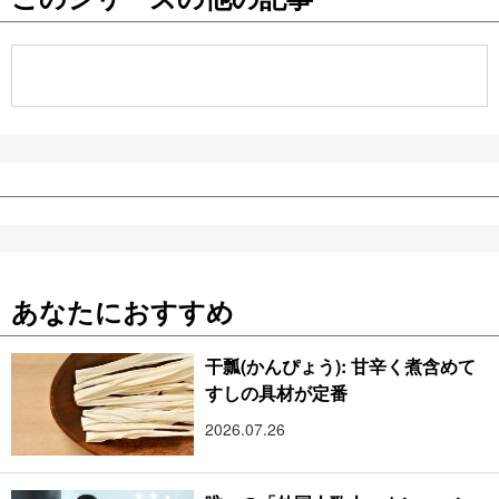
公式SNS
あなたにおすすめ
干瓢(かんぴょう): 甘辛く煮含めて
すしの具材が定番
2026.07.26