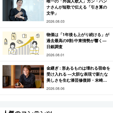
唯一の「外国人歌人」カン・ハン
ナさんが短歌で伝える「引き算の
文学」
2026.08.03
物価は「1年後も上がり続ける」が
過去最高の9割:中東情勢が響く―
日銀調査
2026.08.01
金継ぎ : 形あるものは壊れる宿命を
受け入れる ―大胆な表現で新たな
美しさを生む漆芸修復師・末崎広
樹
2026.08.06