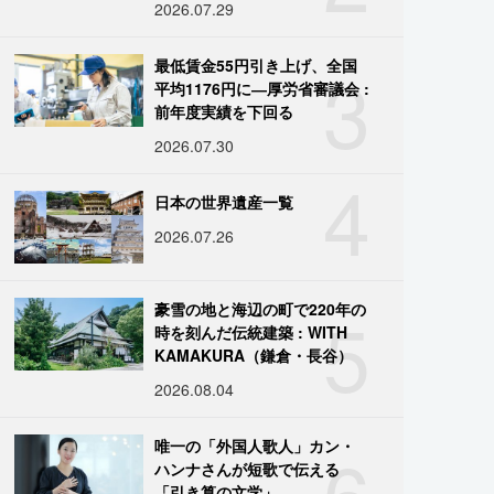
2026.07.29
3
最低賃金55円引き上げ、全国
平均1176円に―厚労省審議会 :
前年度実績を下回る
2026.07.30
4
日本の世界遺産一覧
2026.07.26
5
豪雪の地と海辺の町で220年の
時を刻んだ伝統建築 : WITH
KAMAKURA（鎌倉・長谷）
2026.08.04
6
唯一の「外国人歌人」カン・
ハンナさんが短歌で伝える
「引き算の文学」