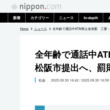
新着
カテゴリー
ニュース
In-depth
J
政治・外交
トップ
Home
ニュース
全年齢で通話中ATM禁止条例案 三重
経済・ビジネス
アーカイブ
全年齢で通話中A
国際
松阪市提出へ、罰
社会
文化
社会
2025.09.30 16:42 / 2025.09.30 16:59
科学・技術
暮らし