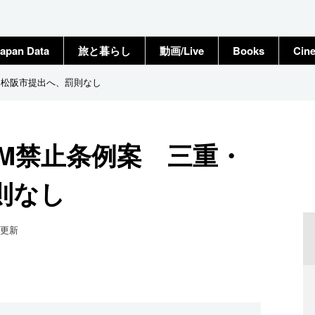
apan Data
旅と暮らし
動画/Live
Books
Cin
・松阪市提出へ、罰則なし
TM禁止条例案 三重・
則なし
更新