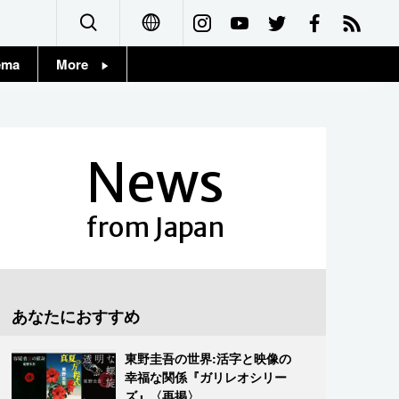
ema
More
English
Topics
简体字
Images
News
繁體字
People
Français
from Japan
東京
Español
お知らせ
العربية
あなたにおすすめ
Русский
東野圭吾の世界:活字と映像の
幸福な関係『ガリレオシリー
ズ』〈再掲〉