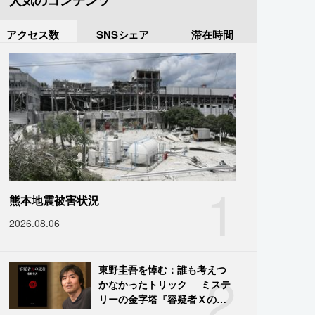
人気のコンテンツ
アクセス数
SNSシェア
滞在時間
1
熊本地震被害状況
2026.08.06
2
東野圭吾を悼む：誰も考えつ
かなかったトリック──ミステ
リーの金字塔『容疑者Ｘの献
身』の舞台裏