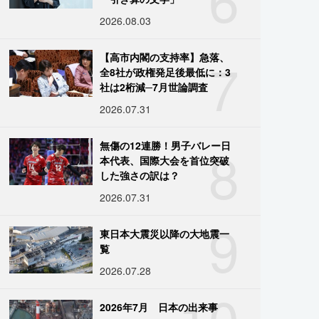
2026.08.03
7
【高市内閣の支持率】急落、
全8社が政権発足後最低に：3
社は2桁減─7月世論調査
2026.07.31
8
無傷の12連勝！男子バレー日
本代表、国際大会を首位突破
した強さの訳は？
2026.07.31
9
東日本大震災以降の大地震一
覧
2026.07.28
10
2026年7月 日本の出来事