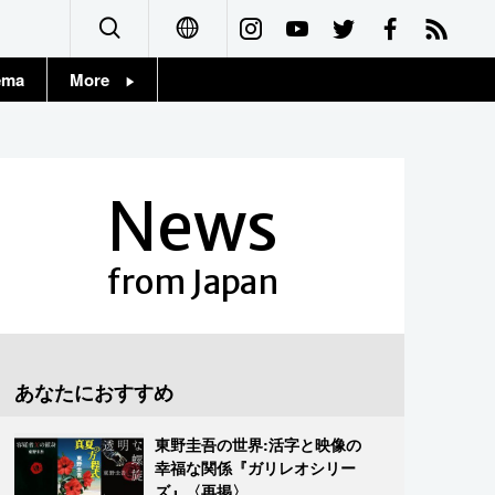
ema
More
English
Topics
简体字
Images
News
繁體字
People
Français
from Japan
東京
Español
お知らせ
العربية
あなたにおすすめ
Русский
東野圭吾の世界:活字と映像の
幸福な関係『ガリレオシリー
ズ』〈再掲〉