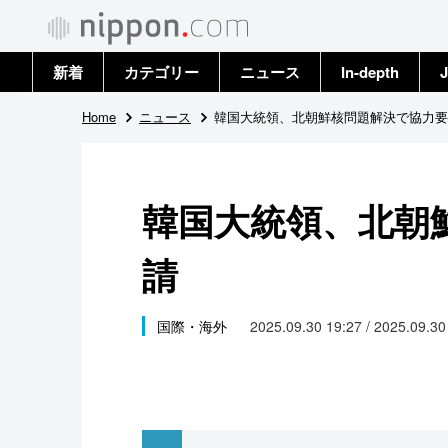
新着
カテゴリー
ニュース
In-depth
J
政治・外交
トップ
Home
ニュース
韓国大統領、北朝鮮核問題解決で協力要
経済・ビジネス
アーカイブ
韓国大統領、北朝
国際
請
社会
文化
国際・海外
2025.09.30 19:27 / 2025.09.3
科学・技術
暮らし