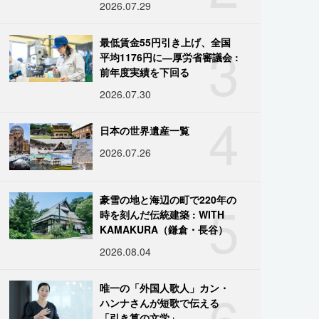
2026.07.29
3
最低賃金55円引き上げ、全国
平均1176円に―厚労省審議会 :
前年度実績を下回る
2026.07.30
4
日本の世界遺産一覧
2026.07.26
5
豪雪の地と海辺の町で220年の
時を刻んだ伝統建築 : WITH
KAMAKURA（鎌倉・長谷）
2026.08.04
6
唯一の「外国人歌人」カン・
ハンナさんが短歌で伝える
「引き算の文学」