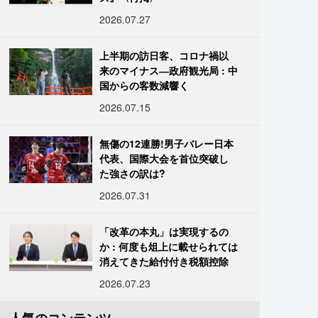
2026.07.27
上半期の訪日客、コロナ禍以
来のマイナス―政府観光局 : 中
国からの客数減響く
2026.07.15
無傷の12連勝!男子バレー日本
代表、国際大会を首位突破し
た強さの訳は?
2026.07.31
「改革の本丸」は実現するの
か : 何度も俎上に載せられては
消えてきた給付付き税額控除
2026.07.23