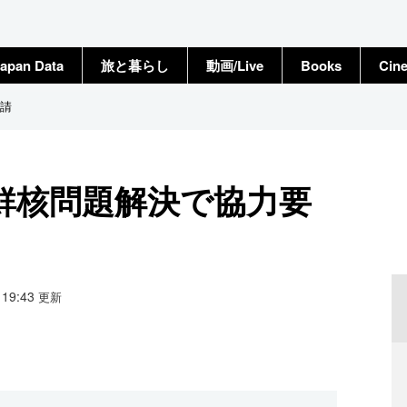
apan Data
旅と暮らし
動画/Live
Books
Cin
請
鮮核問題解決で協力要
0 19:43
更新