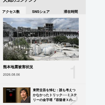
人気のコンテンツ
アクセス数
SNSシェア
滞在時間
1
熊本地震被害状況
2026.08.06
2
東野圭吾を悼む：誰も考えつ
かなかったトリック──ミステ
リーの金字塔『容疑者Ｘの献
身』の舞台裏