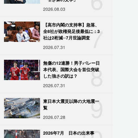
2026.08.03
7
【高市内閣の支持率】急落、
全8社が政権発足後最低に：3
社は2桁減─7月世論調査
2026.07.31
8
無傷の12連勝！男子バレー日
本代表、国際大会を首位突破
した強さの訳は？
2026.07.31
9
東日本大震災以降の大地震一
覧
2026.07.28
10
2026年7月 日本の出来事