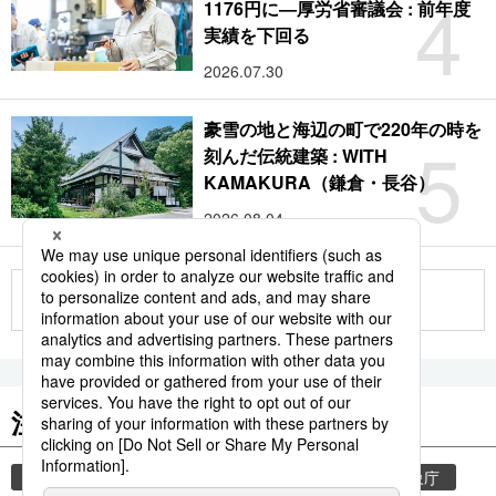
4
1176円に―厚労省審議会 : 前年度
実績を下回る
2026.07.30
豪雪の地と海辺の町で220年の時を
5
刻んだ伝統建築 : WITH
KAMAKURA（鎌倉・長谷）
2026.08.04
もっと見る
注目のキーワード
共同通信ニュース
気象・災害
災害
気象庁