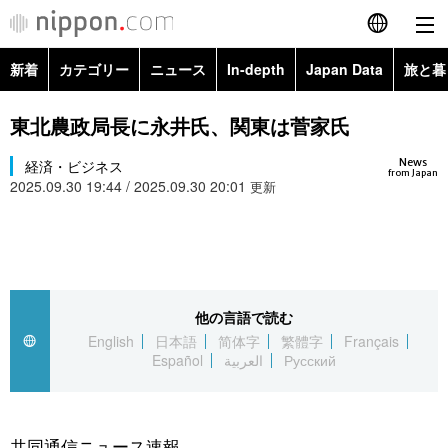
新着
カテゴリー
ニュース
In-depth
Japan Data
旅と暮
English
政治・外交
Topics
東北農政局長に永井氏、関東は菅家氏
简体字
News
経済・ビジネス
経済・ビジネス
Images
繁體字
from Japan
2025.09.30 19:44 / 2025.09.30 20:01
更新
カテゴリー
国際・海外
People
Français
政治・外交
ニュース
社会
東京
Español
経済・ビジネス
トップ
In-depth
他の言語で読む
文化
お知らせ
العربية
English
日本語
简体字
繁體字
Français
Español
العربية
Русский
国際
アーカイブ
Japan Data
科学・技術
Русский
社会
旅と暮らし
暮らし
共同通信ニュース速報