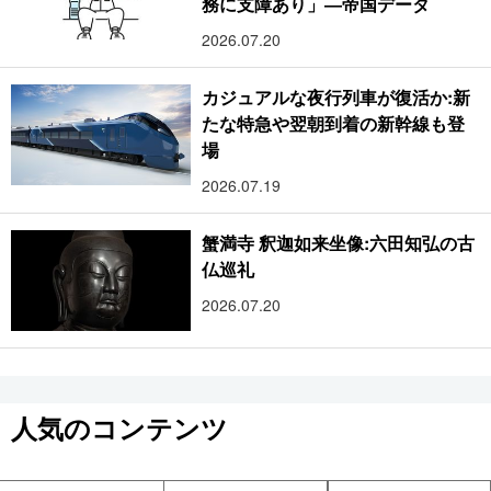
務に支障あり」―帝国データ
2026.07.20
カジュアルな夜行列車が復活か:新
たな特急や翌朝到着の新幹線も登
場
2026.07.19
蟹満寺 釈迦如来坐像:六田知弘の古
仏巡礼
2026.07.20
人気のコンテンツ