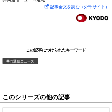
記事全文を読む（外部サイト）
スポーツ・東京2020
文化
動画/Live
科学・技術
Books
暮らし
Cinema
この記事につけられたキーワード
スポーツ・東京2020
Topics
共同通信ニュース
Images
People
東京
このシリーズの他の記事
お知らせ