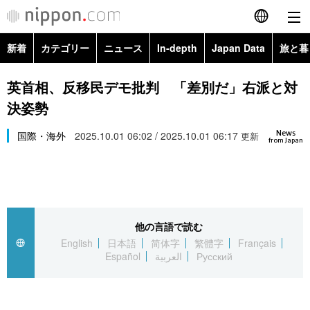
新着
カテゴリー
ニュース
In-depth
Japan Data
旅と暮
English
政治・外交
Topics
英首相、反移民デモ批判 「差別だ」右派と対
简体字
決姿勢
経済・ビジネス
Images
繁體字
カテゴリー
News
国際・海外
2025.10.01 06:02 / 2025.10.01 06:17
更新
from Japan
国際・海外
People
Français
政治・外交
ニュース
社会
東京
Español
経済・ビジネス
トップ
In-depth
文化
お知らせ
العربية
他の言語で読む
English
日本語
简体字
繁體字
Français
国際
アーカイブ
Japan Data
科学・技術
Español
العربية
Русский
Русский
社会
旅と暮らし
暮らし