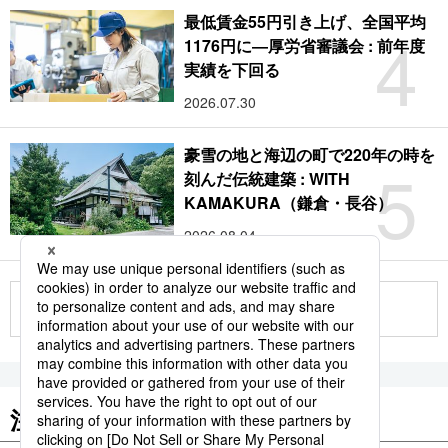
最低賃金55円引き上げ、全国平均
4
1176円に―厚労省審議会 : 前年度
実績を下回る
2026.07.30
豪雪の地と海辺の町で220年の時を
5
刻んだ伝統建築 : WITH
KAMAKURA（鎌倉・長谷）
2026.08.04
もっと見る
注目のキーワード