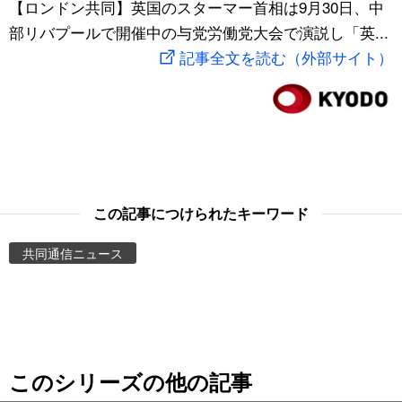
【ロンドン共同】英国のスターマー首相は9月30日、中
スポーツ・東京2020
文化
動画/Live
部リバプールで開催中の与党労働党大会で演説し「英...
記事全文を読む（外部サイト）
科学・技術
Books
暮らし
Cinema
スポーツ・東京2020
Topics
この記事につけられたキーワード
Images
共同通信ニュース
People
東京
このシリーズの他の記事
お知らせ